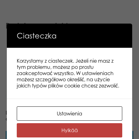
Podobne produkty
Ciasteczka
Korzystamy z ciasteczek. Jeżeli nie masz z
tym problemu, możesz po prostu
zaakceptować wszystko. W ustawieniach
możesz szczegółowo określić, na użycie
jakich typów plików cookie chcesz zezwolić.
Lumo Stars Wild Boar Sika
Ustawienia
Lumo Stars Ant Antti
classic plush
classic plush
Hylkää
Dowiedz się więcej
Dowiedz się więcej