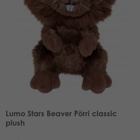
Dansk
Aplikacje
Nederlands
Français
Norsk
Svenska
Lumo Stars Beaver Pörri classic
plush