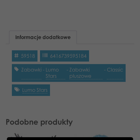
Informacje dodatkowe
59518
6416739595184
Zabawki
-
Lumo
-
Zabawki
-
Classic
Stars
pluszowe
Lumo Stars
Podobne produkty