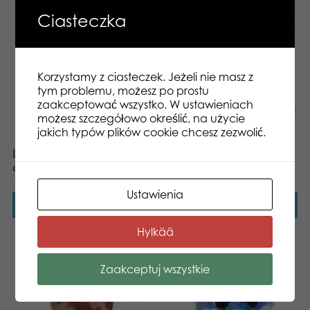
Ciasteczka
Korzystamy z ciasteczek. Jeżeli nie masz z
tym problemu, możesz po prostu
zaakceptować wszystko. W ustawieniach
możesz szczegółowo określić, na użycie
jakich typów plików cookie chcesz zezwolić.
Lumo Stars Moose Helge
Lumo Stars Snake Orm
classic plush
classic plush
Ustawienia
Dowiedz się więcej
Dowiedz się więcej
Hylkää
Zaakceptuj wszystkie