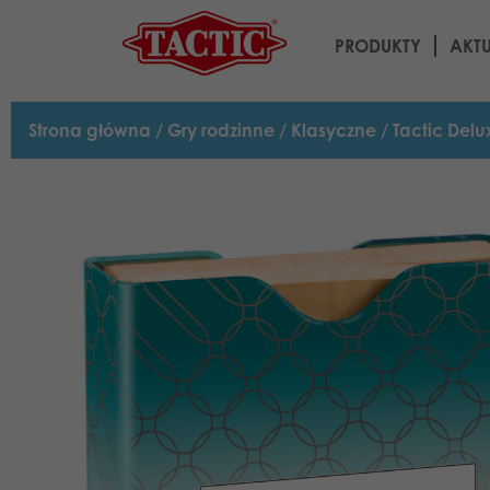
PRODUKTY
AKT
Strona główna
/
Gry rodzinne
/
Klasyczne
/ Tactic Del