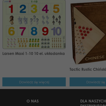
Larsen Maxi 1-10 10 el. układanka
Tactic Rustic Chińs
Dowiedz się więcej
Dowiedz się
O NAS
DLA NASZYCH
DYSTRYBUTO