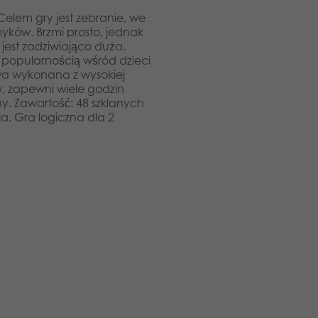
em gry jest zebranie, we
amyków. Brzmi prosto, jednak
jest zadziwiająco duża.
ą popularnością wśród dzieci
owa wykonana z wysokiej
w, zapewni wiele godzin
ny. Zawartość: 48 szklanych
a. Gra logiczna dla 2