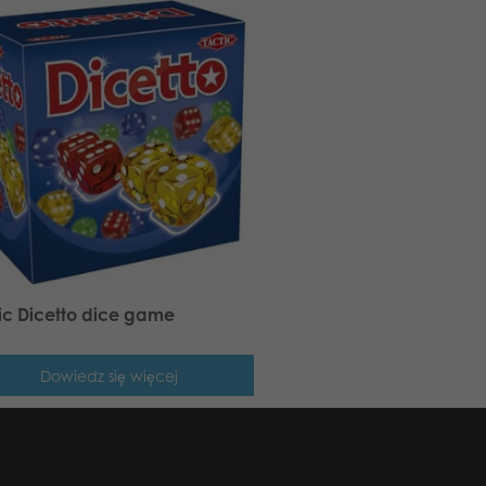
ic Dicetto dice game
Dowiedz się więcej