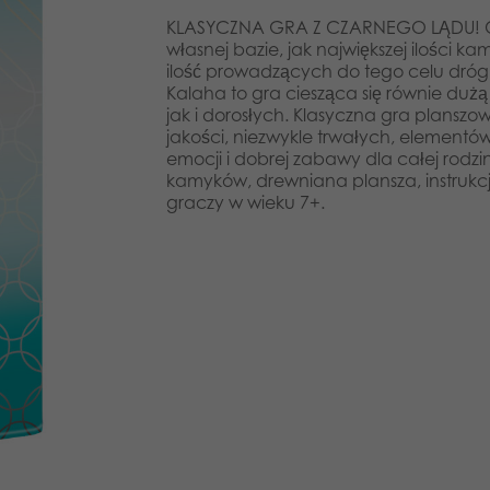
KLASYCZNA GRA Z CZARNEGO LĄDU! Cel
własnej bazie, jak największej ilości k
ilość prowadzących do tego celu dróg 
Kalaha to gra ciesząca się równie duż
jak i dorosłych. Klasyczna gra plansz
jakości, niezwykle trwałych, elementó
emocji i dobrej zabawy dla całej rodzi
kamyków, drewniana plansza, instrukcj
graczy w wieku 7+.