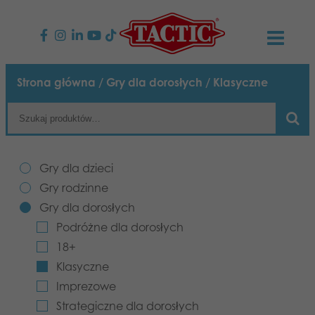
PRODUKTY
Strona główna
/
Gry dla dorosłych
/ Klasyczne
Gry dla dzieci
AKTUALNOŚCI
Gry rodzinne
TACTIC
Gry dla dzieci
Gry dla dorosłych
Zasady postępowania
Gry rodzinne
KONTAKT
Gry dla dorosłych
Gry plenerowe
Odpowiedzialność
Napisz do nas
Polski
Podróżne dla dorosłych
18+
Puzzle
Nasza historia
Strony internetowe
Klasyczne
Imprezowe
Zabawki
Media
Strategiczne dla dorosłych