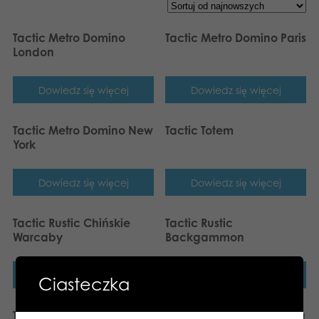
Tactic Metro Domino
Tactic Metro Domino Paris
London
Dowiedz się więcej
Dowiedz się więcej
Tactic Metro Domino New
Tactic Totem
York
Dowiedz się więcej
Dowiedz się więcej
Tactic Rustic Chińskie
Tactic Rustic
Warcaby
Backgammon
Dowiedz się więcej
Dowiedz się więcej
Ciasteczka
Tactic Rustic Szachy
Tactic Deluxe Rummy gra