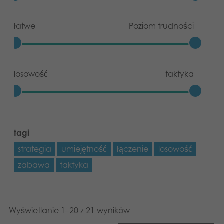
łatwe
Poziom trudności
losowość
taktyka
tagi
strategia
umiejętność
łączenie
losowość
zabawa
taktyka
Wyświetlanie 1–20 z 21 wyników