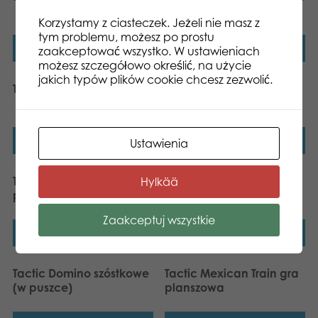
planszowa
Korzystamy z ciasteczek. Jeżeli nie masz z
tym problemu, możesz po prostu
Dowiedz się więcej
Dowiedz się więcej
zaakceptować wszystko. W ustawieniach
możesz szczegółowo określić, na użycie
jakich typów plików cookie chcesz zezwolić.
Tactic Deluxe 5 w 1
Tactic Deluxe Szachy w
metalowej puszce
Dowiedz się więcej
Dowiedz się więcej
Ustawienia
Tactic Deluxe Kalaha gra
Tactic Domino
Hylkää
planszowa
dziewiątkowe (w puszce)
Zaakceptuj wszystkie
Dowiedz się więcej
Dowiedz się więcej
Tactic Domino szóstkowe
Tactic Mexican Train gra
(w puszce)
planszowa