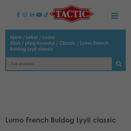
PRODUKTER
Hjem
/
Leker
/
Lumo
Stars
/
plysj/kosedyr
/
Classic
/ Lumo French
Barnespill
NYHETER
Buldog Lyyli classic
Familiespill
TACTIC
Voksenspill
Etiske retningslinjer
KONTAKTER
Utespill og leker
Ansvarlighet
Kontakt oss
B2B-SHOP
Puslespill
Vår historie
Produktsider
Norsk
Lumo French Buldog Lyyli classic
Leker
English
Media