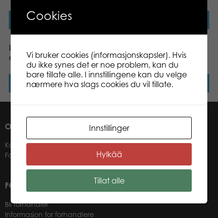
Cookies
Les mer
Les mer
Lumo Stars Fox Repo
Lumo Stars Dog Wuff
Vi bruker cookies (informasjonskapsler). Hvis
classic plush
classic plush
du ikke synes det er noe problem, kan du
bare tillate alle. I innstillingene kan du velge
nærmere hva slags cookies du vil tillate.
Les mer
Les mer
OM OSS
Innstillinger
Kontakter
Hylkää
Forhandlere
Tillat alle
FOR VÅRE KUNDER
Bli forhandler
Informasjon for forhandlere