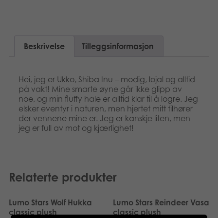
Suomi
Bøker
Français
Applikasjoner
Beskrivelse
Tilleggsinformasjon
Svenska
Arkiverte produkter
Hei, jeg er Ukko, Shiba Inu – modig, lojal og alltid
på vakt! Mine smarte øyne går ikke glipp av
noe, og min fluffy hale er alltid klar til å logre. Jeg
elsker eventyr i naturen, men hjertet mitt tilhører
der vennene mine er. Jeg er kanskje liten, men
jeg er full av mot og kjærlighet!
Relaterte produkter
Lumo Stars Wolf Hukka
Lumo Stars Reindeer Vasa
classic plush
classic plush