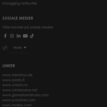
Innlogging nettbutikk
SOSIALE MEDIER
Våre kanaler på sosiale medier
Norsk
LINKER
www.herostoys.de
www.plasto.fi
www.chrom.no
www.crimescene.net
www.gamestormstudio.com
www.lumostars.com
www.molkky.com