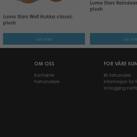
Lumo Stars Reindeer
plush
Lumo Stars Wolf Hukka classic
plush
Les mer
Les me
OM OSS
FOR VÅRE KU
Kontakter
Bli forhandler
Forhandlere
Informasjon for 
Innlogging nett