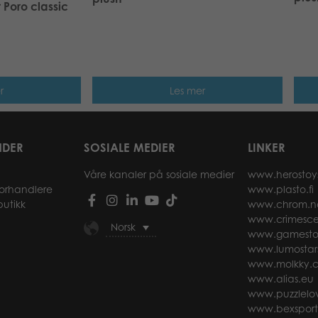
 Poro classic
r
Les mer
NDER
SOSIALE MEDIER
LINKER
Våre kanaler på sosiale medier
www.herostoy
forhandlere
www.plasto.fi
butikk
www.chrom.n
www.crimesce
Norsk
www.gamesto
www.lumostar
www.molkky.
www.alias.eu
www.puzzlelov
www.bexspor