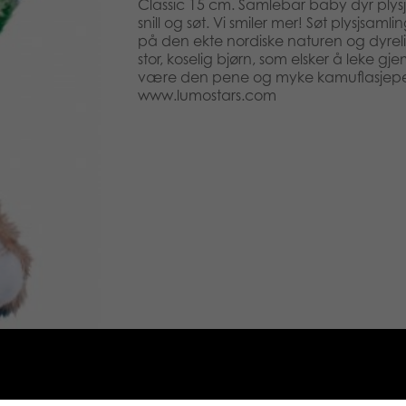
Classic 15 cm. Samlebar baby dyr plysj
snill og søt. Vi smiler mer! Søt plysjsamli
på den ekte nordiske naturen og dyreliv
stor, koselig bjørn, som elsker å leke gje
være den pene og myke kamuflasjepe
www.lumostars.com