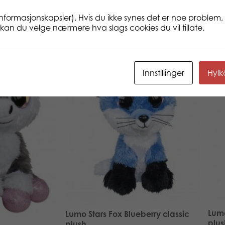
informasjonskapsler). Hvis du ikke synes det er noe problem, 
ne kan du velge nærmere hva slags cookies du vil tillate.
Innstillinger
Hyl
Lumo
Lumo Stars Fox Blueberry classic
plus
plush