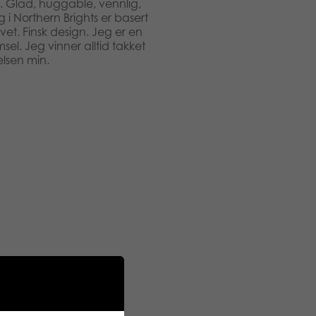
. Glad, huggable, vennlig,
ng i Northern Brights er basert
et. Finsk design. Jeg er en
msel. Jeg vinner alltid takket
lsen min.