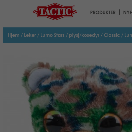
PRODUKTER
NYH
Hjem
/
Leker
/
Lumo Stars
/
plysj/kosedyr
/
Classic
/ Lum