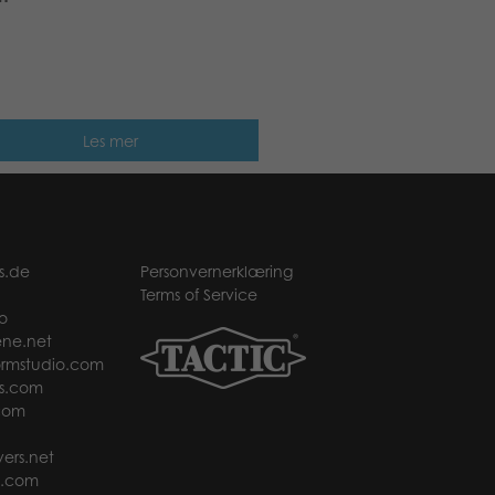
Les mer
s.de
Personvernerklæring
Terms of Service
o
ne.net
rmstudio.com
s.com
com
ers.net
t.com