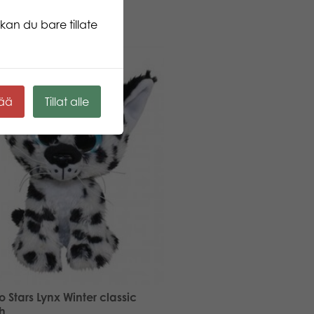
kan du bare tillate
kää
Tillat alle
 Stars Lynx Winter classic
h