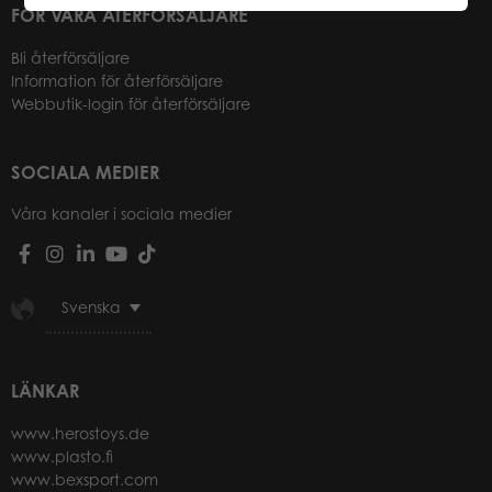
FÖR VÅRA ÅTERFÖRSÄLJARE
Bli återförsäljare
Information för återförsäljare
Webbutik-login för återförsäljare
SOCIALA MEDIER
Våra kanaler i sociala medier
Svenska
LÄNKAR
www.herostoys.de
www.plasto.fi
www.bexsport.com