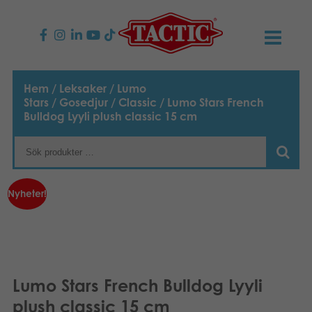
PRODUKTER
Hem
/
Leksaker
/
Lumo
Stars
/
Gosedjur
/
Classic
/ Lumo Stars French
Barnspel
NYHETER
Bulldog Lyyli plush classic 15 cm
Familjespel
TACTIC
Vuxenspel
Uppförandekod
KONTAKTER
Nyheter!
Utomhus spel
Ansvar
Kontakta oss
B2B-SHOP
Göra en reklamation
Pussel
Vår berättelse
Länkar och sidor
Svenska
Lumo Stars French Bulldog Lyyli
Leksaker
English
Media
plush classic 15 cm