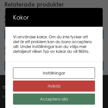
Relaterade produkter
Kakor
Lumo Stars Wolf Hukka
Lumo Stars Halloween
classic plush
Cat classic plush
Läs mer
Läs mer
Vi använder kakor. Om du inte tycker att
det är ett problem kan du bara acceptera
allt. Under Inställningar kan du välja mer
Lumo Stars Lynx Winter
Lumo Stars Deer Dear
detaljerat vilken typ av kakor du vill tillåta.
classic plush
classic plush
Läs mer
Läs mer
Inställningar
Hylkää
OM OSS
Kontakter
Acceptera alla