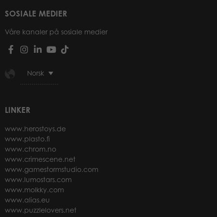
SOSIALE MEDIER
Våre kanaler på sosiale medier
Norsk
LINKER
www.herostoys.de
www.plasto.fi
www.chrom.no
www.crimescene.net
www.gamestormstudio.com
www.lumostars.com
www.molkky.com
www.alias.eu
www.puzzlelovers.net