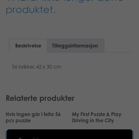
Suomi
produktet.
Bøker
Dansk
Applikasjoner
Nederlands
Arkiverte produkter
Beskrivelse
Tilleggsinformasjon
Français
Polski
56 brikker, 42 x 30 cm
Svenska
Deutsch
Relaterte produkter
Hvis ingen går i fella 56
My First Puzzle & Play
pcs puzzle
Driving in the City
Les mer
Les mer