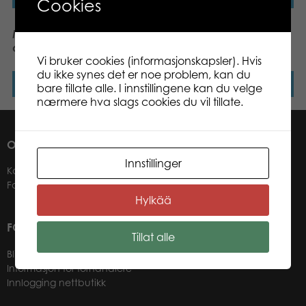
Cookies
My First Puzzle & Play Cat
My First Puzzle 4×6 pcs
on the Farm
Safari
Vi bruker cookies (informasjonskapsler). Hvis
du ikke synes det er noe problem, kan du
Les mer
Les mer
bare tillate alle. I innstillingene kan du velge
nærmere hva slags cookies du vil tillate.
OM OSS
Innstillinger
Kontakter
Forhandlere
Hylkää
FOR VÅRE KUNDER
Tillat alle
Bli forhandler
Informasjon for forhandlere
Innlogging nettbutikk