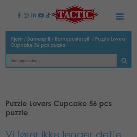
PRODUKTER
Hjem
/
Barnespill
/
Barnepuslespill
/ Puzzle Lovers
Cupcake 56 pcs puzzle
Barnespill
NYHETER
Familiespill
TACTIC
Voksenspill
Etiske retningslinjer
KONTAKTER
Utespill og leker
Ansvarlighet
Kontakt oss
B2B-SHOP
Puzzle Lovers Cupcake 56 pcs
puzzle
Puslespill
Vår historie
Produktsider
Norsk
Leker
English
Media
Vi fører ikke lenger dette