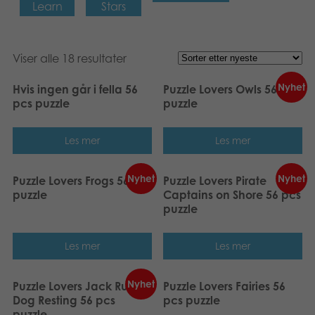
Learn
Stars
Viser alle 18 resultater
Nyhet
Hvis ingen går i fella 56
Puzzle Lovers Owls 56 pcs
pcs puzzle
puzzle
Les mer
Les mer
Nyhet
Nyhet
Puzzle Lovers Frogs 56 pcs
Puzzle Lovers Pirate
puzzle
Captains on Shore 56 pcs
puzzle
Les mer
Les mer
Nyhet
Puzzle Lovers Jack Russel
Puzzle Lovers Fairies 56
Dog Resting 56 pcs
pcs puzzle
puzzle