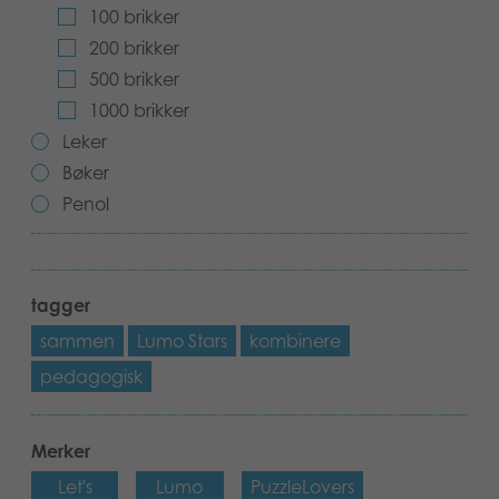
100 brikker
Bøker
200 brikker
500 brikker
Applikasjoner
1000 brikker
Arkiverte produkter
Leker
Bøker
Penol
tagger
sammen
Lumo Stars
kombinere
pedagogisk
Merker
Let's
Lumo
PuzzleLovers