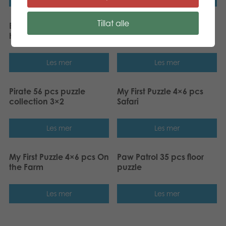
Tillat alle
Babblarna Babblarnas
Vi lærer oss Følelser
hverdagsrom 12 biter
Les mer
Les mer
Pirate 56 pcs puzzle
My First Puzzle 4×6 pcs
collection 3×2
Safari
Les mer
Les mer
My First Puzzle 4×6 pcs On
Paw Patrol 35 pcs floor
the Farm
puzzle
Les mer
Les mer