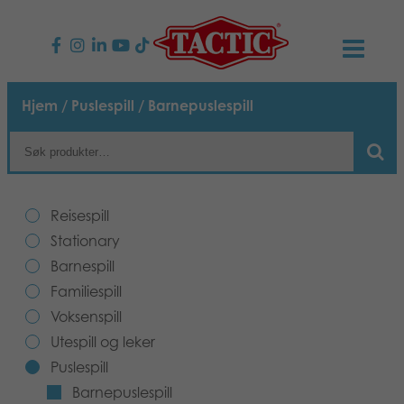
PRODUKTER
Hjem
/
Puslespill
/ Barnepuslespill
Barnespill
NYHETER
Familiespill
TACTIC
Reisespill
Voksenspill
Etiske retningslinjer
Stationary
KONTAKTER
Barnespill
Utespill og leker
Ansvarlighet
Kontakt oss
B2B-SHOP
Familiespill
Voksenspill
Puslespill
Vår historie
Produktsider
Norsk
Utespill og leker
Puslespill
Leker
Media
Barnepuslespill