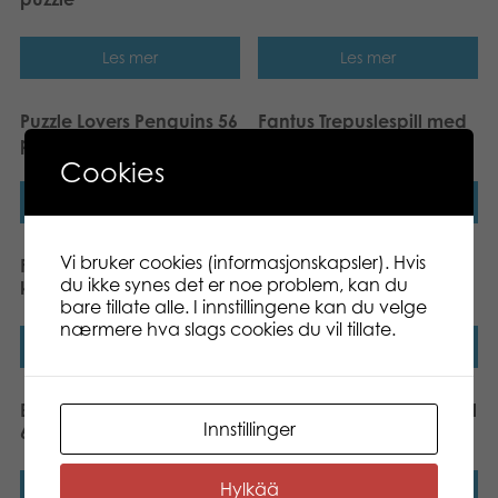
Les mer
Les mer
Puzzle Lovers Penguins 56
Fantus Trepuslespill med
pcs puzzle
knotter Kjøretøy
Cookies
Les mer
Les mer
Vi bruker cookies (informasjonskapsler). Hvis
Fantus Trepuslespill med
Vi lærer oss Telling
du ikke synes det er noe problem, kan du
knotter Bondegård
gulvpuslespill
bare tillate alle. I innstillingene kan du velge
nærmere hva slags cookies du vil tillate.
Les mer
Les mer
Babblarna Titteipuslespill
Babblarna Figurpuslespill
Innstillinger
6 brikker
6 brikker
Hylkää
Les mer
Les mer