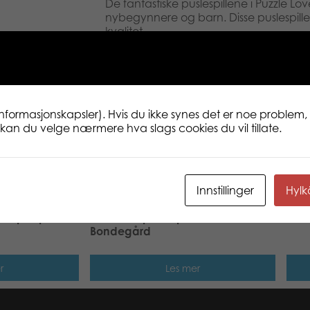
De fantastiske puslespillene i Puzzle Lov
nybegynnere og barn. Disse puslespille
kvalitet.
Puzzle Lovers har noe for enhver puslesp
hobbyister til ivrige nybegynnere og ba
kvalitet inneholder nydelige landskap, 
verden, mektige dyr, spesielle nordis
og mye mer.
informasjonskapsler). Hvis du ikke synes det er noe problem, 
ne kan du velge nærmere hva slags cookies du vil tillate.
Innstillinger
Hyl
s 56 pcs puzzle
Fantus Trepuslespill med knotter
Babb
Bondegård
r
Les mer