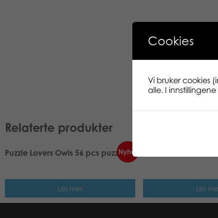
Cookies
Vi bruker cookies (
alle. I innstillinge
Relaterte produkter
Nyhet
Puzzle Lovers Owls 56 pcs puzzle
Puzzle Lovers Fairie
Les mer
Les me