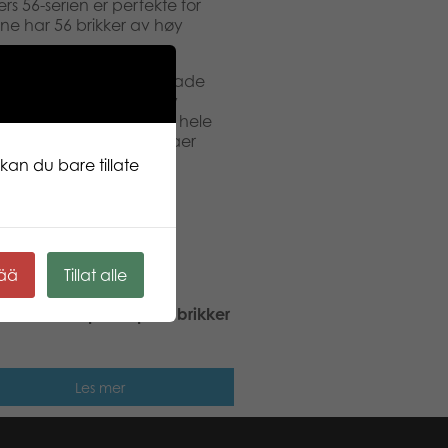
ers 56-serien er perfekte for
ne har 56 brikker av høy
illentusiast. Fra pusleglade
rn. Puslespillene av høy
fascinerende steder fra hele
ke og sesongmessige temaer
kan du bare tillate
kää
Tillat alle
larna Titteipuslespill 6 brikker
Les mer