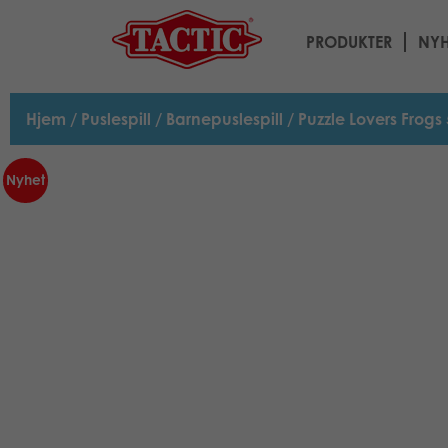
PRODUKTER
NYH
Hjem
/
Puslespill
/
Barnepuslespill
/ Puzzle Lovers Frogs
Nyhet