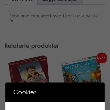
Babblarna trepuslespill med 12 brikker. Alder 3-6
år.
Relaterte produkter
Nyhet
Cookies
Hvis ingen går i fella 56
Puzzle Lovers Pirate