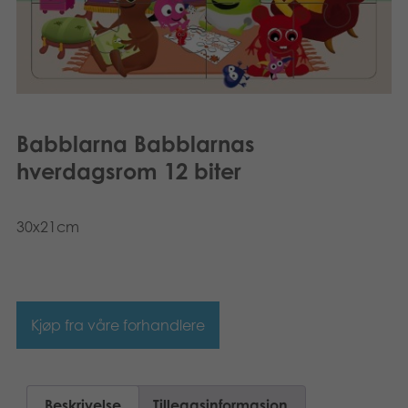
Bøker
Applikasjoner
Arkiverte produkter
Babblarna Babblarnas
hverdagsrom 12 biter
30x21cm
Kjøp fra våre forhandlere
Beskrivelse
Tilleggsinformasjon