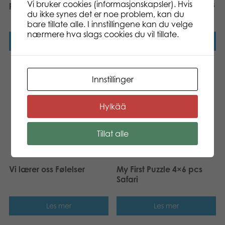
Vi bruker cookies (informasjonskapsler). Hvis
pcs puzzle
Captains on Shore 56 pcs
du ikke synes det er noe problem, kan du
puzzle
bare tillate alle. I innstillingene kan du velge
nærmere hva slags cookies du vil tillate.
Les mer
Les mer
Innstillinger
Hylkää
Tillat alle
Vi lærer oss Følelser
My First Puzzle 4×6 pcs
Safari
Les mer
Les mer