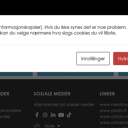
informasjonskapsler). Hvis du ikke synes det er noe problem, 
ne kan du velge nærmere hva slags cookies du vil tillate.
nas
Babblarna – Bibbi 30 cm
Babb
er
cm
Innstillinger
Hyl
r
Les mer
NDER
SOSIALE MEDIER
LINKER
Våre kanaler på sosiale medier
www.herostoy
forhandlere
www.plasto.fi
butikk
www.chrom.n
www.crimesce
Norsk