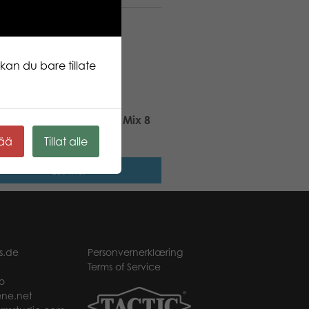
kan du bare tillate
larna – Plastfigurer BD Mix 8
kää
Tillat alle
Les mer
s.de
Personvernerklæring
Terms of Service
o
ne.net