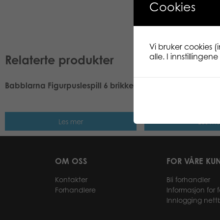
Cookies
Vi bruker cookies (
alle. I innstillinge
Relaterte produkter
Babblarna Figurpuslespill 6 brikker
Babblarna Babblar
hverdagsrom 12 bit
Les mer
Les me
OM OSS
FOR VÅRE KU
Kontakter
Bli forhandler
Forhandlere
Informasjon for 
Innlogging nett