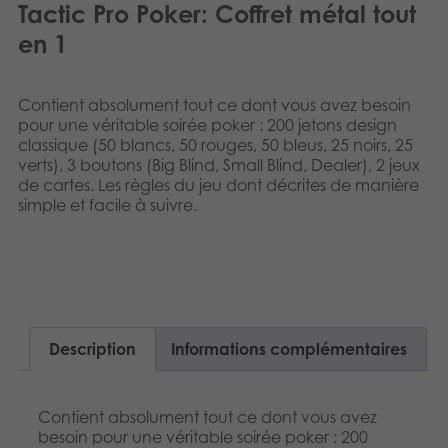
Tactic Pro Poker: Coffret métal tout
Dansk
Produits archivés
en 1
Nederlands
Applications mobiles
Norsk
Contient absolument tout ce dont vous avez besoin
pour une véritable soirée poker : 200 jetons design
Polski
classique (50 blancs, 50 rouges, 50 bleus, 25 noirs, 25
verts), 3 boutons (Big Blind, Small Blind, Dealer), 2 jeux
de cartes. Les règles du jeu dont décrites de manière
Svenska
simple et facile à suivre.
Description
Informations complémentaires
Contient absolument tout ce dont vous avez
besoin pour une véritable soirée poker : 200