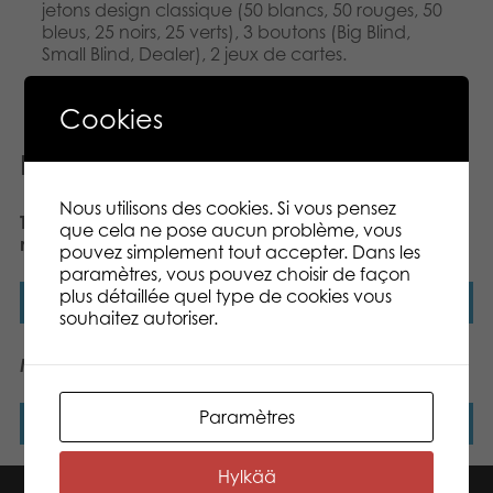
jetons design classique (50 blancs, 50 rouges, 50
bleus, 25 noirs, 25 verts), 3 boutons (Big Blind,
Small Blind, Dealer), 2 jeux de cartes.
Cookies
Produits similaires
Nous utilisons des cookies. Si vous pensez
Tactic Le parcours des
Junior Bingo
que cela ne pose aucun problème, vous
nénuphars
pouvez simplement tout accepter. Dans les
paramètres, vous pouvez choisir de façon
plus détaillée quel type de cookies vous
Lire la suite
Lire la suite
souhaitez autoriser.
Mölkky® version luxe
Tactic Yatzy dice game
Paramètres
Lire la suite
Lire la suite
Hylkää