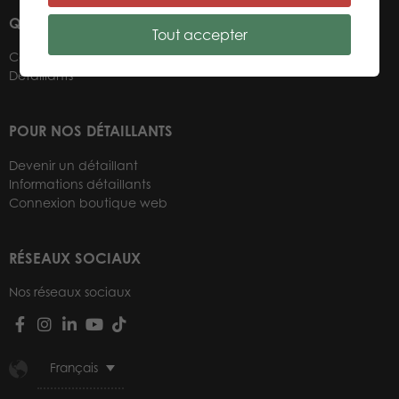
QUI SOMMES-NOUS ?
Tout accepter
Contacts
Détaillants
POUR NOS DÉTAILLANTS
Devenir un détaillant
Informations détaillants
Connexion boutique web
RÉSEAUX SOCIAUX
Nos réseaux sociaux
Français