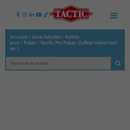
PRODUITS
Accueil
/
Jeux Adultes
/
Autres
jeux
/
Poker
/ Tactic Pro Poker: Coffret métal tout
Jeux enfants
NOUVEAUTÉS
en 1
Jeux famille
TACTIC
Jeux Adultes
Code de conduite
CONTACTS
Jeux d’extérieur
Responsabilité
Contactez nous
Français
Puzzles
English
Notre histoire
Liens
Suomi
Jouets
Média