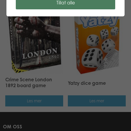
Tillat alle
Crime Scene London
Yatzy dice game
1892 board game
Les mer
Les mer
OM OSS