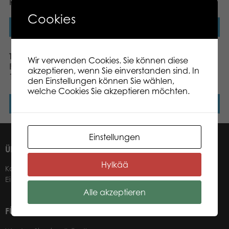
puzzle
Cookies
Weiterlesen
Weiterlesen
Tactic Puzzle Lovers
Tactic Puzzle Lovers
Wir verwenden Cookies. Sie können diese
Fishing Huts in Smögen
Summer Night in Finland
akzeptieren, wenn Sie einverstanden sind. In
1000 pcs puzzle
1000 pcs puzzle
den Einstellungen können Sie wählen,
welche Cookies Sie akzeptieren möchten.
Weiterlesen
Weiterlesen
Einstellungen
ÜBER UNS
Hylkää
Kontakt
Einzelhändler
Alle akzeptieren
FÜR UNSERE EINZELHÄNDLER