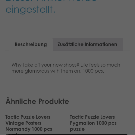
Dansk
eingestellt.
Archivierte Produkte
Nederlands
Digitale Anwendungen
Français
Norsk
Beschreibung
Zusätzliche Informationen
Polski
Why take off your new shoes? Life feels so much
more glamorous with them on. 1000 pcs.
Svenska
Ähnliche Produkte
Tactic Puzzle Lovers
Tactic Puzzle Lovers
Vintage Posters
Pygmalion 1000 pcs
Normandy 1000 pcs
puzzle