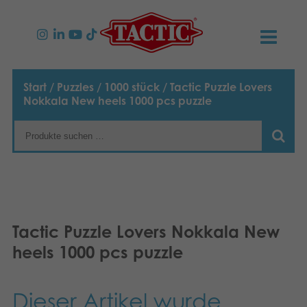
PRODUKTE
Start
/
Puzzles
/
1000 stück
/ Tactic Puzzle Lovers
Nokkala New heels 1000 pcs puzzle
Spiele für Kinder
NEUIGKEITEN
Spiele für Familien
TACTIC
Spiele für Erwachsene
Verhaltensregeln
KONTAKT
Spiele für Draussen
Verantwortung
Kontaktieren Sie Uns
Deutsch
Tactic Puzzle Lovers Nokkala New
heels 1000 pcs puzzle
Puzzles
English
Unsere Geschichte
Links
Suomi
Spielzeuge
Medien
Dieser Artikel wurde