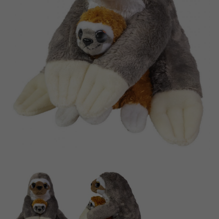
Dansk
Archivierte Produkte
Nederlands
Digitale Anwendungen
Français
Norsk
Polski
Svenska