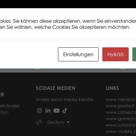
ies. Sie können diese akzeptieren, wenn Sie einverstanden
en Sie wählen, welche Cookies Sie akzeptieren möchten.
 Group of Cute
Tactic Puzzle Lovers Koala at Lone
Tact
e
Pine 100 pcs puzzle
on T
Einstellungen
Hylkää
sen
Weiterlesen
SOZIALE MEDIEN
LINKS
ER
Unsere social media Kanäle
www.herostoy
elhändler
www.plasto.fi
tion
www.crimesce
www.gamesto
Deutsch
www.lumostar
www.molkky.