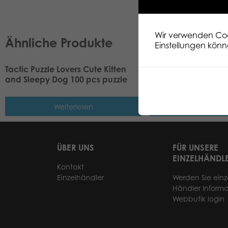
Wir verwenden Cook
Ähnliche Produkte
Einstellungen könn
Tactic Puzzle Lovers Cute Kitten
Tactic Puzzle Lovers
and Sleepy Dog 100 pcs puzzle
Dogs 100 pcs puzzl
Weiterlesen
Weiterle
ÜBER UNS
FÜR UNSERE
EINZELHÄNDL
Kontakt
Einzelhändler
Werden Sie einz
Händler Informa
Webbutik login