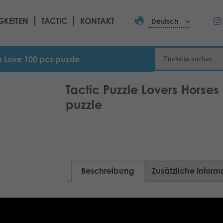
GKEITEN
TACTIC
KONTAKT
Deutsch
in Love 100 pcs puzzle
Tactic Puzzle Lovers Horses
puzzle
Beschreibung
Zusätzliche Inform
100 pcs puzzle range with adorable mot
for yourself or as a gift for your friend.