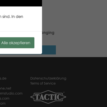
 sind. In den
ic Puzzle Lovers Sloth Hanging
ree 100 pcs puzzle
Alle akzeptieren
Weiterlesen
s.de
Datenschutzerklärung
Terms of Service
ne.net
rmstudio.com
s.com
com