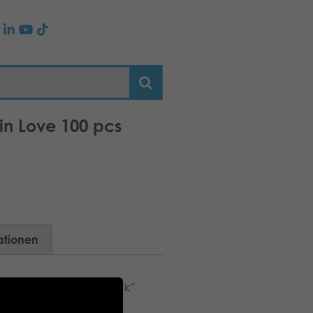
 in Love 100 pcs
ationen
ifs. Suitable as a “snack”