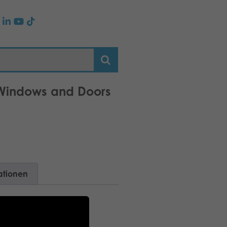
h Windows and Doors
ationen
a house.