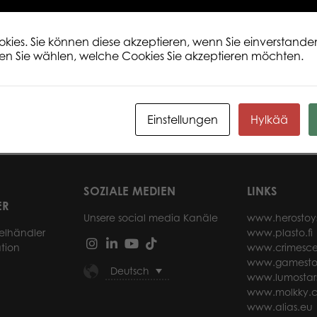
ies. Sie können diese akzeptieren, wenn Sie einverstanden
en Sie wählen, welche Cookies Sie akzeptieren möchten.
 View of
Tactic Puzzle Lovers Eiffel Tower
Tact
zzle
1000 pcs puzzle
1000
Einstellungen
Hylkää
sen
Weiterlesen
SOZIALE MEDIEN
LINKS
ER
Unsere social media Kanäle
www.herostoy
elhändler
www.plasto.fi
tion
www.crimesce
www.gamesto
Deutsch
www.lumostar
www.molkky.
www.alias.eu