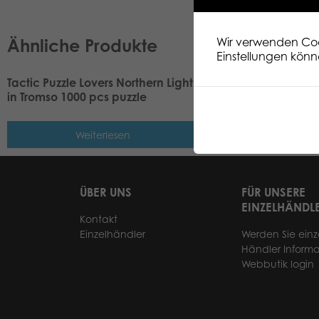
Ähnliche Produkte
Wir verwenden Cook
Einstellungen könn
Tactic Puzzle Lovers Northern Lights
Tactic Puzzle Lovers
in Tromso 1000 pcs puzzle
Helsinki 1000 pcs pu
Weiterlesen
Weiterle
ÜBER UNS
FÜR UNSERE
EINZELHÄNDL
Kontakt
Einzelhändler
Werden Sie einz
Händler Informa
Webbutik login