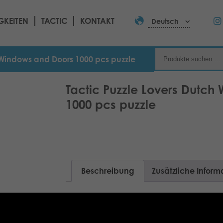
GKEITEN
TACTIC
KONTAKT
Deutsch
h Windows and Doors 1000 pcs puzzle
Tactic Puzzle Lovers Dutc
1000 pcs puzzle
Beschreibung
Zusätzliche Inform
It is said that windows are the eyes to 