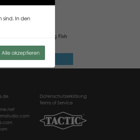
 sind. In den
ic Puzzle Lovers Fighting Fish
 pcs puzzle
Alle akzeptieren
Weiterlesen
s.de
Datenschutzerklärung
Terms of Service
ne.net
rmstudio.com
s.com
com