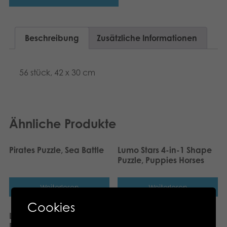
Dansk
Archivierte Produkte
Nederlands
Beschreibung
Zusätzliche Informationen
Digitale Anwendungen
Français
56 stück, 42 x 30 cm
Norsk
Polski
Svenska
Ähnliche Produkte
Pirates Puzzle, Sea Battle
Lumo Stars 4-in-1 Shape
Puzzle, Puppies Horses
Weiterlesen
Weiterlesen
Cookies
Lumo Stars 4-in-1 Shape
Lumo Stars Puzzle,
Puzzle
Summer