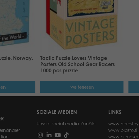
uzzle, Norway,
Tactic Puzzle Lovers Vintage
Posters Old School Gear Racers
1000 pcs puzzle
sen
Weiterlesen
SOZIALE MEDIEN
LINKS
ER
Unsere social media Kanäle
www.herostoy
elhändler
www.plasto.fi
tion
www.crimesce