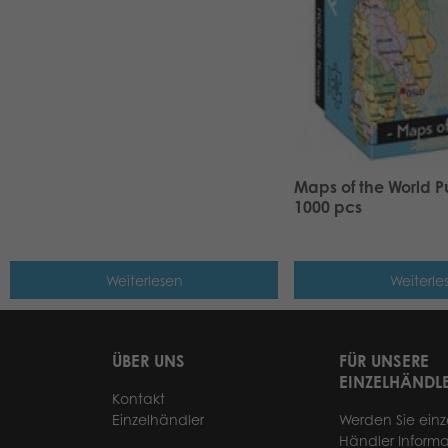
Maps of the World P
1000 pcs
Weiterlesen
Weiterle
ÜBER UNS
FÜR UNSERE
EINZELHÄNDL
Kontakt
Einzelhändler
Werden Sie einz
Händler Informa