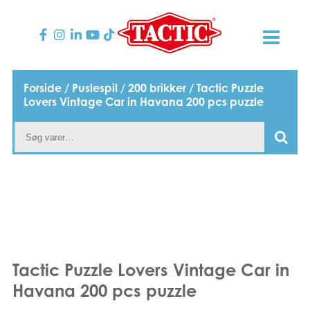
PRODUKTER
Forside
/
Puslespil
/
200 brikker
/ Tactic Puzzle
Lovers Vintage Car in Havana 200 pcs puzzle
Børnespil
NYHEDER
Familiespil
TACTIC
Voksenspil
Etisk kodeks
KONTAKTER
Udendørs spil
Ansvarlighed
Kontakt os
B2B-SHOP
Puslespil
Vores historie
Links
Dansk
Tactic Puzzle Lovers Vintage Car in
Havana 200 pcs puzzle
Legetøj
English
Media