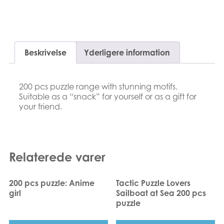
Nødvendige
Suomi
Bøger
Disse cookies
er ikke valgfri.
Nederlands
De er
Applikationer
nødvendige
Beskrivelse
Yderligere information
Français
for at
Arkiverede produkter
websitet skal
fungere.
Norsk
200 pcs puzzle range with stunning motifs.
Suitable as a “snack” for yourself or as a gift for
Polski
your friend.
Statistiske
For at
Svenska
forbedre
websitets
Deutsch
funktion
Relaterede varer
og
struktur,
baseret
200 pcs puzzle: Anime
Tactic Puzzle Lovers
på
girl
Sailboat at Sea 200 pcs
hvordan
puzzle
det
bruges.