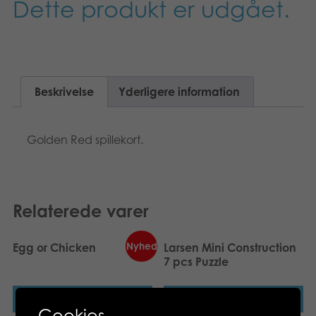
Dette produkt er udgået.
Suomi
Bøger
Nederlands
Applikationer
Français
Arkiverede produkter
Beskrivelse
Yderligere information
Norsk
Golden Red spillekort.
Polski
Relaterede varer
Nyhed
Egg or Chicken
Larsen Mini Construction
7 pcs Puzzle
Læs mere
Læs mere
Cookies