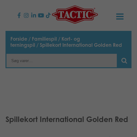
PRODUKTER
Forside
/
Familiespil
/
Kort- og
terningspil
/ Spillekort International Golden Red
Børnespil
NYHEDER
Familiespil
TACTIC
Voksenspil
Etisk kodeks
KONTAKTER
Udendørs spil
Ansvarlighed
Kontakt os
B2B-SHOP
Puslespil
Vores historie
Links
Dansk
Spillekort International Golden Red
Legetøj
English
Media