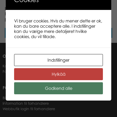
Larsen Mini Squirrel,
Tactic Puzzle Lovers Cute
Rabbit, Hedgehog, Fox 5
Kittens 1000 pcs puzzle
pcs Puzzle
Vi bruger cookies. Hvis du mener dette er ok,
kan du bare acceptere alle. I indstillinger
kan du vælge mere detaljeret hvilke
Læs mere
Læs mere
cookies, du vil tillade.
OM OS
Indstillinger
Kontakter
Forhandlere
Hylkää
FOR VORES FORHANDLERE
Godkend alle
Bliv forhandler
Information til forhandlere
Webbutik login til forhandlere