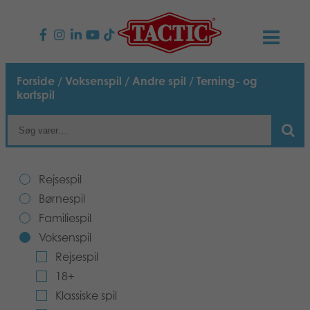
PRODUKTER
Forside
/
Voksenspil
/
Andre spil
/ Terning- og
kortspil
Børnespil
NYHEDER
Familiespil
TACTIC
Rejsespil
Voksenspil
Etisk kodeks
KONTAKTER
Børnespil
Udendørs spil
Familiespil
Ansvarlighed
Kontakt os
B2B-SHOP
Voksenspil
Puslespil
Vores historie
Rejsespil
Links
Dansk
18+
Legetøj
Media
Klassiske spil