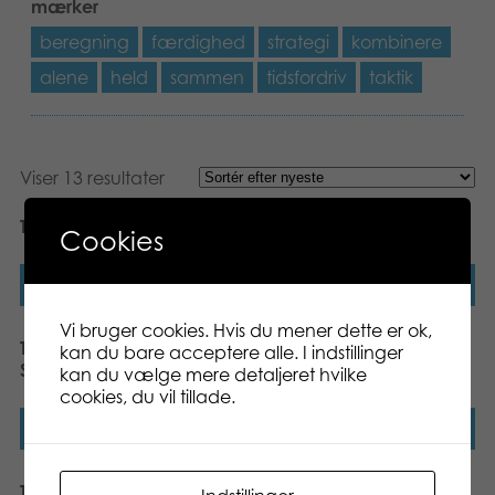
mærker
beregning
færdighed
strategi
kombinere
alene
held
sammen
tidsfordriv
taktik
Viser 13 resultater
Tactic Colour Yatzy
Tactic Maxi Yatzy
Cookies
Læs mere
Læs mere
Vi bruger cookies. Hvis du mener dette er ok,
Tactic Store billeder
Tactic Golden Class
kan du bare acceptere alle. I indstillinger
Spillekort
Spillekort
kan du vælge mere detaljeret hvilke
cookies, du vil tillade.
Læs mere
Læs mere
Tactic Maxi Yatzy
Tactic Yatzy ekstrablokke