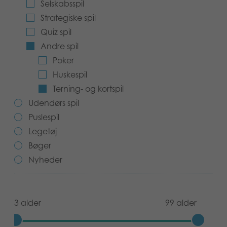
Selskabsspil
Bøger
Strategiske spil
Quiz spil
Applikationer
Andre spil
Poker
Arkiverede produkter
Huskespil
Terning- og kortspil
Udendørs spil
Puslespil
Legetøj
Bøger
Nyheder
3 alder
99 alder