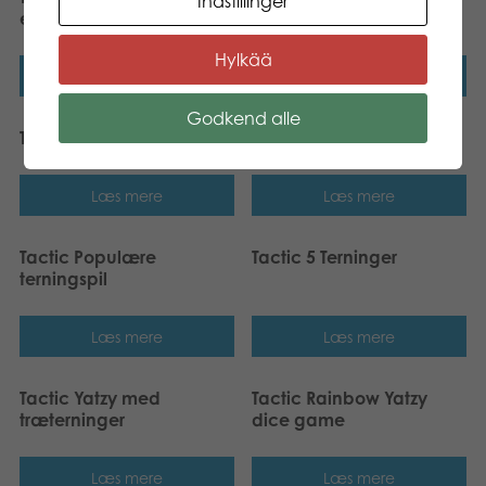
Indstillinger
ekstrablokke
Hylkää
Læs mere
Læs mere
Godkend alle
Tactic Yatzy dice game
Tactic Yatzy med bæger
Læs mere
Læs mere
Tactic Populære
Tactic 5 Terninger
terningspil
Læs mere
Læs mere
Tactic Yatzy med
Tactic Rainbow Yatzy
træterninger
dice game
Læs mere
Læs mere