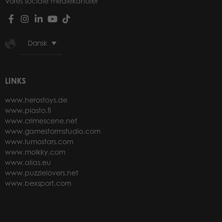
Vores sociale mediekanaler
Dansk
LINKS
www.herostoys.de
www.plasto.fi
www.crimescene.net
www.gamestormstudio.com
www.lumostars.com
www.molkky.com
www.alias.eu
www.puzzlelovers.net
www.bexsport.com