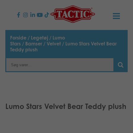
PRODUKTER
Forside
/
Legetøj
/
Lumo
Stars
/
Bamser
/
Velvet
/ Lumo Stars Velvet Bear
Børnespil
NYHEDER
Teddy plush
Familiespil
TACTIC
Voksenspil
Etisk kodeks
KONTAKTER
Udendørs spil
Ansvarlighed
Kontakt os
B2B-SHOP
Lumo Stars Velvet Bear Teddy plush
Puslespil
Vores historie
Links
Dansk
Legetøj
English
Media