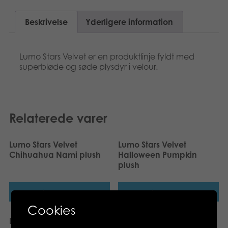
Suomi
Bøger
Beskrivelse
Yderligere information
Nederlands
Applikationer
Français
Lumo Stars Velvet er en produktlinje fyldt med
Arkiverede produkter
superbløde og søde plysdyr i velour.
Norsk
Polski
Relaterede varer
Svenska
Lumo Stars Velvet
Lumo Stars Velvet
Chihuahua Nami plush
Halloween Pumpkin
plush
Læs mere
Læs mere
Cookies
Lumo Stars Velvet Cat
Lumo Stars Velvet Bunny