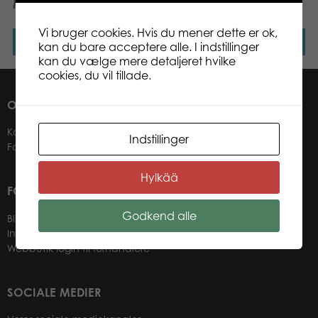
Minka plush
Neela plush
Vi bruger cookies. Hvis du mener dette er ok,
Læs mere
Læs mere
kan du bare acceptere alle. I indstillinger
kan du vælge mere detaljeret hvilke
cookies, du vil tillade.
OM OS
Kontakter
Indstillinger
Forhandlere
Hylkää
FOR VORES FORHANDLERE
Godkend alle
Bliv forhandler
Information til forhandlere
Webbutik login til forhandlere
SOCIALE MEDIER