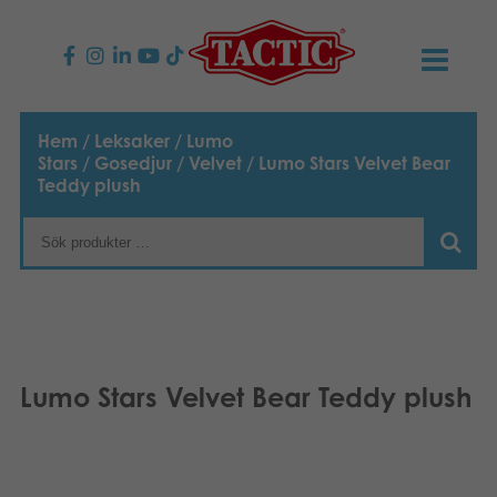
PRODUKTER
Hem
/
Leksaker
/
Lumo
Stars
/
Gosedjur
/
Velvet
/ Lumo Stars Velvet Bear
Barnspel
NYHETER
Teddy plush
Familjespel
TACTIC
Vuxenspel
Uppförandekod
KONTAKTER
Utomhus spel
Ansvar
Kontakta oss
B2B-SHOP
Lumo Stars Velvet Bear Teddy plush
Göra en reklamation
Pussel
Vår berättelse
Länkar och sidor
Svenska
Leksaker
English
Media