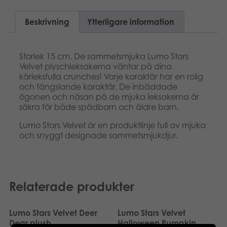
Suomi
Böcker
Beskrivning
Ytterligare information
Dansk
Arkiverade produkter
Nederlands
Storlek 15 cm. De sammetsmjuka Lumo Stars
Applikationer
Velvet plyschleksakerna väntar på dina
kärleksfulla crunches! Varje karaktär har en rolig
Français
och fängslande karaktär. De inbäddade
ögonen och näsan på de mjuka leksakerna är
Norsk
säkra för både spädbarn och äldre barn.
Polski
Lumo Stars Velvet är en produktlinje full av mjuka
och snyggt designade sammetsmjukdjur.
Relaterade produkter
Lumo Stars Velvet Deer
Lumo Stars Velvet
Dear plush
Halloween Pumpkin