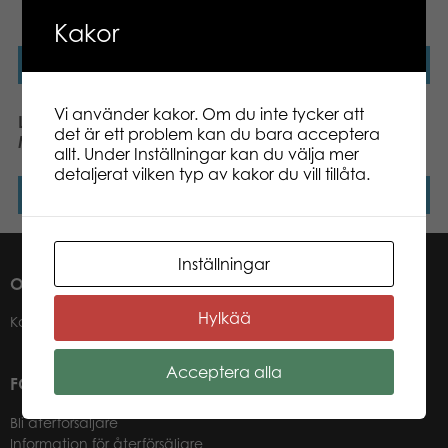
plush
Kakor
Läs mer
Läs mer
Vi använder kakor. Om du inte tycker att
Lumo Stars Velvet Dog
Lumo Stars Velvet Cat
det är ett problem kan du bara acceptera
Max classic 15cm plush
Minka plush
allt. Under Inställningar kan du välja mer
detaljerat vilken typ av kakor du vill tillåta.
Läs mer
Läs mer
Inställningar
OM OSS
Hylkää
Kontakter
Acceptera alla
FÖR VÅRA ÅTERFÖRSÄLJARE
Bli återförsäljare
Information för återförsäljare