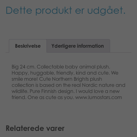
Suomi
Bøger
Dette produkt er udgået.
Nederlands
Applikationer
Français
Arkiverede produkter
Beskrivelse
Yderligere information
Norsk
Polski
Big 24 cm. Collectable baby animal plush.
Happy, huggable, friendly, kind and cute. We
Svenska
smile more! Cute Northern Brights plush
collection is based on the real Nordic nature and
wildlife. Pure Finnish design. I would love a new
friend. One as cute as you. www.lumostars.com
Relaterede varer