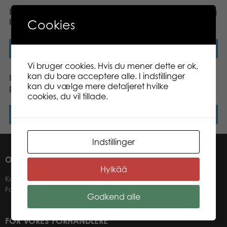
Lumo Dino Triceratops
Lumo Dino Brontosaur big
big
Cookies
Læs mere
Læs mere
Vi bruger cookies. Hvis du mener dette er ok,
kan du bare acceptere alle. I indstillinger
Lumo Stars Owl Pöllö big
Lumo Stars Dog Spotty
kan du vælge mere detaljeret hvilke
plush
big plush
cookies, du vil tillade.
Læs mere
Læs mere
Indstillinger
OM OS
Hylkää
Kontakter
Forhandlere
Godkend alle
FOR VORES FORHANDLERE