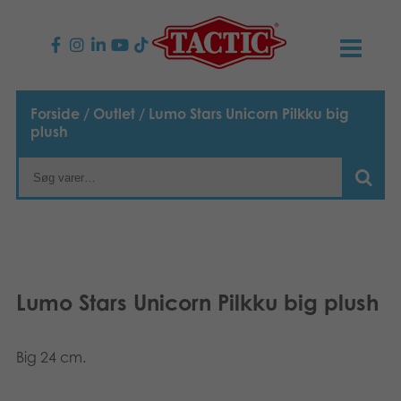
PRODUKTER
Forside
/
Outlet
/ Lumo Stars Unicorn Pilkku big
plush
Børnespil
NYHEDER
Familiespil
TACTIC
Voksenspil
Etisk kodeks
KONTAKTER
Udendørs spil
Ansvarlighed
Kontakt os
B2B-SHOP
Lumo Stars Unicorn Pilkku big plush
Puslespil
Vores historie
Links
Dansk
Big 24 cm.
Legetøj
English
Media