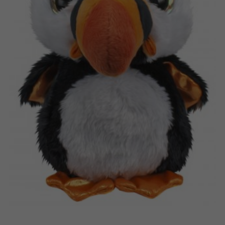
Suomi
Bøger
Nederlands
Applikationer
Français
Arkiverede produkter
Norsk
Polski
Svenska