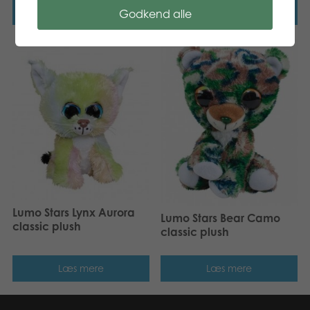
Læs mere
Læs mere
Godkend alle
Lumo Stars Lynx Aurora
Lumo Stars Bear Camo
classic plush
classic plush
Læs mere
Læs mere