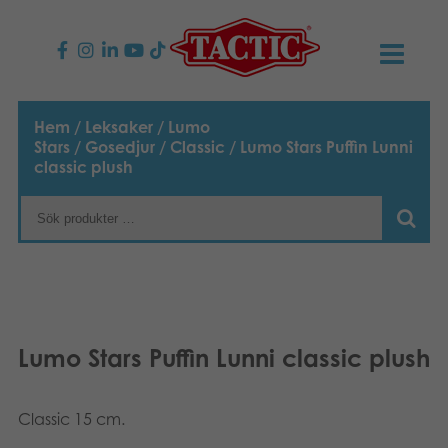
PRODUKTER
Hem
/
Leksaker
/
Lumo
Stars
/
Gosedjur
/
Classic
/ Lumo Stars Puffin Lunni
Barnspel
NYHETER
classic plush
Familjespel
TACTIC
Vuxenspel
Uppförandekod
KONTAKTER
Utomhus spel
Ansvar
Kontakta oss
B2B-SHOP
Lumo Stars Puffin Lunni classic plush
Göra en reklamation
Pussel
Vår berättelse
Länkar och sidor
Svenska
Leksaker
Classic 15 cm.
English
Media