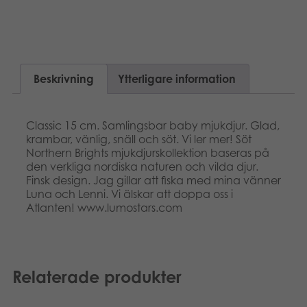
Suomi
Böcker
Dansk
Arkiverade produkter
Nederlands
Beskrivning
Ytterligare information
Applikationer
Français
Classic 15 cm. Samlingsbar baby mjukdjur. Glad,
Norsk
krambar, vänlig, snäll och söt. Vi ler mer! Söt
Northern Brights mjukdjurskollektion baseras på
den verkliga nordiska naturen och vilda djur.
Polski
Finsk design. Jag gillar att fiska med mina vänner
Luna och Lenni. Vi älskar att doppa oss i
Atlanten! www.lumostars.com
Relaterade produkter