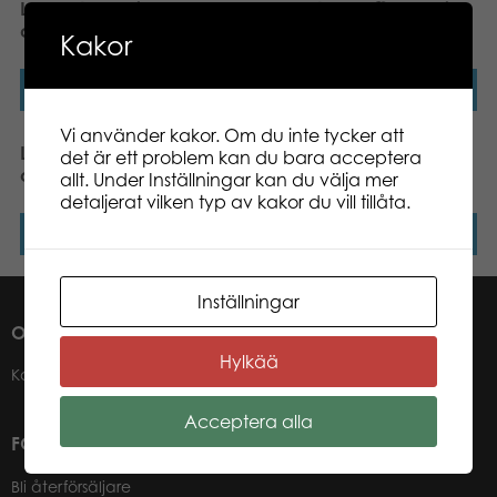
Lumo Stars Reindeer Vasa
Lumo Stars Puffin Lenni
classic plush
classic plush
Kakor
Läs mer
Läs mer
Vi använder kakor. Om du inte tycker att
Lumo Stars Lynx Lynx
Lumo Stars Bear
det är ett problem kan du bara acceptera
classic plush
Raspberry classic plush
allt. Under Inställningar kan du välja mer
detaljerat vilken typ av kakor du vill tillåta.
Läs mer
Läs mer
Inställningar
OM OSS
Hylkää
Kontakter
Acceptera alla
FÖR VÅRA ÅTERFÖRSÄLJARE
Bli återförsäljare