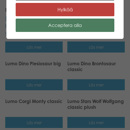
Hylkää
Baby Blanket Sloth Sanna
Lumo Dino T-Rex classic
Den här produkten
Acceptera alla
har utgått ur vårt
sortiment.
Läs mer
Läs mer
Lumo Dino Plesiosaur big
Lumo Dino Brontosaur
classic
Läs mer
Läs mer
Lumo Corgi Monty classic
Lumo Stars Wolf Wolfgang
classic plush
Läs mer
Läs mer