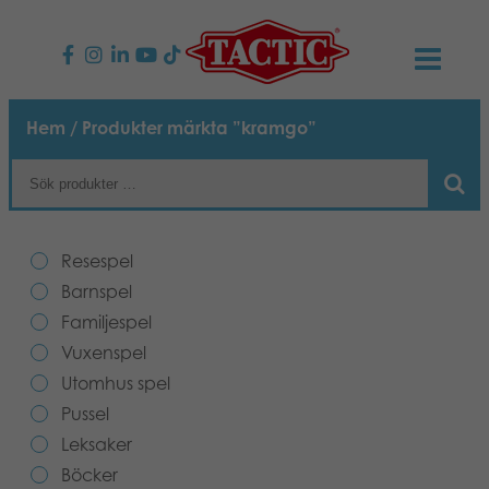
PRODUKTER
Hem
/ Produkter märkta ”kramgo”
Barnspel
NYHETER
Familjespel
TACTIC
Resespel
Vuxenspel
Uppförandekod
Barnspel
KONTAKTER
Familjespel
Utomhus spel
Ansvar
Kontakta oss
B2B-SHOP
Vuxenspel
Utomhus spel
Göra en reklamation
Pussel
Vår berättelse
Länkar och sidor
Svenska
Pussel
Leksaker
Leksaker
Media
Böcker