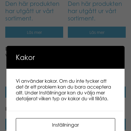
Den här produkten
Den här produkten
har utgått ur vårt
har utgått ur vårt
sortiment.
sortiment.
Läs mer
Läs mer
Lumo Get Well Pink Bear
Lumo Stars Dog Wuff
with thermometer
Huge plush
Kakor
Den här produkten
har utgått ur vårt
sortiment.
Vi använder kakor. Om du inte tycker att
det är ett problem kan du bara acceptera
Läs mer
Läs mer
allt. Under Inställningar kan du välja mer
detaljerat vilken typ av kakor du vill tillåta.
Lumo House Mushroom
Lumo House Tree
Läs mer
Läs mer
Inställningar