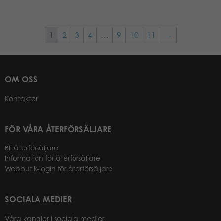
1
2
3
4
…
9
10
11
→
OM OSS
Kontakter
FÖR VÅRA ÅTERFÖRSÄLJARE
Bli återförsäljare
Information för återförsäljare
Webbutik-login för återförsäljare
SOCIALA MEDIER
Våra kanaler i sociala medier