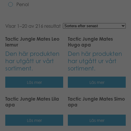
Penol
Böcker
Arkiverade produkter
Visar 1–20 av 216 resultat
Applikationer
Tactic Jungle Mates Leo
Tactic Jungle Mates
lemur
Hugo apa
Den här produkten
Den här produkten
har utgått ur vårt
har utgått ur vårt
sortiment.
sortiment.
Läs mer
Läs mer
Tactic Jungle Mates Lila
Tactic Jungle Mates Simo
apa
apa
Läs mer
Läs mer