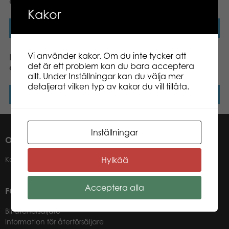
classic plush
classic plush
Kakor
Läs mer
Läs mer
Vi använder kakor. Om du inte tycker att
Lumo Stars Puffin Lunni
Lumo Stars Lynx Winter
det är ett problem kan du bara acceptera
classic plush
classic plush
allt. Under Inställningar kan du välja mer
detaljerat vilken typ av kakor du vill tillåta.
Läs mer
Läs mer
Inställningar
OM OSS
Hylkää
Kontakter
Acceptera alla
FÖR VÅRA ÅTERFÖRSÄLJARE
Bli återförsäljare
Information för återförsäljare