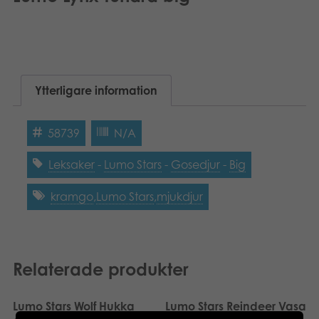
Suomi
Böcker
Dansk
Arkiverade produkter
Norsk
Ytterligare information
Applikationer
Polski
58739
N/A
Leksaker
-
Lumo Stars
-
Gosedjur
-
Big
kramgo
,
Lumo Stars
,
mjukdjur
Relaterade produkter
Lumo Stars Wolf Hukka
Lumo Stars Reindeer Vasa