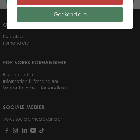
Godkend alle
OM OS
Kontakter
Forhandlere
FOR VORES FORHANDLERE
Bliv forhandler
Information til forhandlere
Webbutik login til forhandlere
SOCIALE MEDIER
Vores sociale mediekanaler