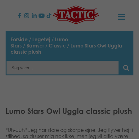
PRODUKTER
Forside
/
Legetøj
/
Lumo
Stars
/
Bamser
/
Classic
/ Lumo Stars Owl Uggla
Børnespil
NYHEDER
classic plush
Familiespil
TACTIC
Voksenspil
Etisk kodeks
KONTAKTER
Udendørs spil
Ansvarlighed
Kontakt os
B2B-SHOP
Lumo Stars Owl Uggla classic plush
Puslespil
Vores historie
Links
Dansk
Legetøj
*Uh-uuh* Jeg har store og skarpe øjne. Jeg flyver højt i
English
Media
stilhed, så du ser mig nok ikke, men jeg vil altid være