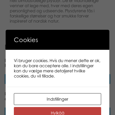
helt uimodståelige plysdyr. De er vidunderlige
venner at lege med, hver med deres egen
personlighed og udseende. Plysdyrene fås i
forskellige størrelser og har smukke farver
inspireret af nordisk natur.
Cookies
Relaterede varer
Lumo Stars Reindeer
Lumo Stars Pony Reino
Vi bruger cookies. Hvis du mener dette er ok,
Renee classic plush
classic plush
kan du bare acceptere alle. I indstillinger
kan du vælge mere detaljeret hvilke
cookies, du vil tillade.
Læs mere
Læs mere
Lumo Stars Lynx Lynx
Lumo Stars Wolf Woody
classic plush
classic plush
Indstillinger
Hylkää
Læs mere
Læs mere