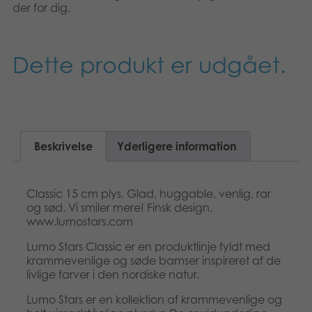
der for dig.
Suomi
Bøger
Nederlands
Applikationer
Dette produkt er udgået.
Français
Arkiverede produkter
Norsk
Polski
Beskrivelse
Yderligere information
Svenska
Classic 15 cm plys. Glad, huggable, venlig, rar
og sød. Vi smiler mere! Finsk design.
www.lumostars.com
Lumo Stars Classic er en produktlinje fyldt med
krammevenlige og søde bamser inspireret af de
livlige farver i den nordiske natur.
Lumo Stars er en kollektion af krammevenlige og