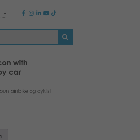
con with
oy car
untainbike og cyklist
n