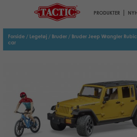
PRODUKTER
NYH
Forside
/
Legetøj
/
Bruder
/ Bruder Jeep Wrangler Rubic
car