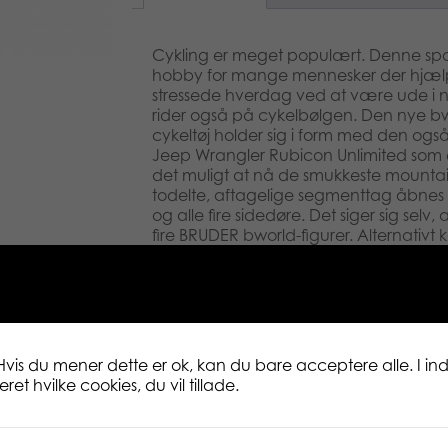
Cykling er meget populært. Denne spo
hobby for mange mennesker der hjæl
stressede hverdag ved at være ude i n
rider også på cykelbølgen. Den nye b
cykeltøj holder sig i form med den og
Jeep Wrangler Rubicon Unlimited som e
det muligt at nå de smukkeste mountai
todelte, aftagelige segmenttag åbne
og alle fire sidedøre. Det siger sig selv, 
fire BRUDER bworld-figurer. Alternativt
skabe plads til tilbehør, der er kompa
standardstik i læsseområdet. Det ekstra
lette styringen gennem taglugen, og hv
kan det opbevares i køretøjets undervo
terrængående køretøjsophæng og sli
tiltalende SUV-design. Mountainbiken
Hvis du mener dette er ok, kan du bare acceptere alle. I inds
det medfølgende cykelstativ, der er fastg
et hvilke cookies, du vil tillade.
trækstangskoblingen. Den kvindelige b
mountainbike (varenr. 63111) er den m
dette sæt.