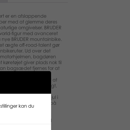
rt er en afslappende
per med at glemme deres
aturlige omgivelser. BRUDER
world-figur med avanceret
så nye BRUDER mountainbike.
t ægte off-road-talent gør
nbikeruter. Ud over det
s motorhjelmen, bagdøren
at køretøjet giver plads nok til
 kan bagsædet fjernes for at
tibelt med BRUDER
 trækled er beregnet til at
is det ikke er nødvendigt,
gn. Akslerne har typisk
dbanedæk med kromhjul i
 kan bekvemt monteres på
tillinger kan du
jort til
world-cyklist med
atchende forbedring til