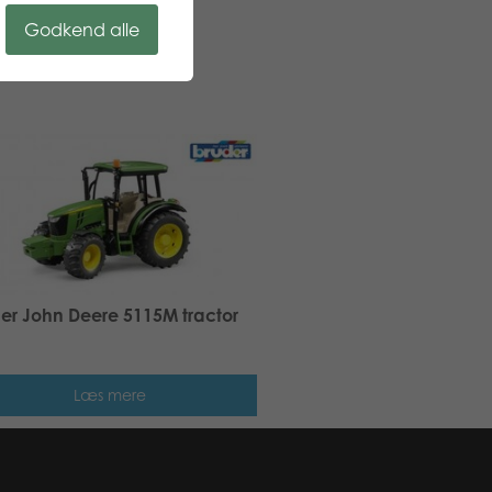
Godkend alle
er John Deere 5115M tractor
Læs mere