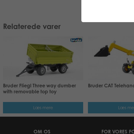
Relaterede varer
Bruder Fliegl Three way dumber
Bruder CAT Telehand
with removable top toy
Læs mere
Læs me
OM OS
FOR VORES F