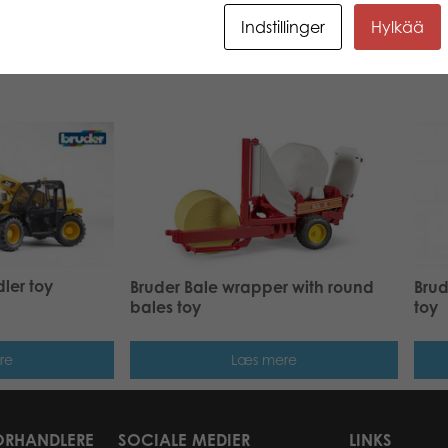
Indstillinger
Hylkää
ler toy
Bruder Bale wrapper with round
Brud
bales toy
toy
re
Læs mere
ORHANDLERE
SOCIALE MEDIER
LINKS