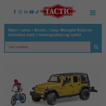
PRODUKTER
Hjem
/
Leker
/
Bruder
/ Jeep Wrangler Rubicon
Unlimited med 1 terrengsykkel og syklist
Barnespill
NYHETER
Familiespill
TACTIC
Voksenspill
Etiske retningslinjer
KONTAKTER
Utespill og leker
Ansvarlighet
Kontakt oss
B2B-SHOP
Puslespill
Vår historie
Produktsider
Norsk
Leker
Suomi
Media