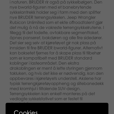
i naturen. BRUDER rir også på sykkelbølgen. Den
nye bworld-figuren med et banebrytende
sykkelantrekk holder seg i form med den splitter
nye BRUDER terrengsykkelen. Jeep Wrangler
Rubicon Unlimited som et ekte offroadtalent gjør
det mulig å nå de vakreste terrengsykkelrutene. I
tillegg til det todelte, avtakbare segmenttaket,
åpnes panseret, bakdøren og alle fire sidedører.
Det sier seg selv at kjøretøyet gir nok plass på
innsiden til fire BRUDER bworld-figurer. Alternativt
kan baksetet fjernes for å skape plass til tilbehør
som er kompatibelt med BRUDER standard
koblinger i lasteområdet. Den ekstra
drakoblingen er ment å lette styringen gjennom
takluken, og hvis det ikke er nødvendig, kan den
oppbevares i kjøretøyets understell. Akslene har
typisk terrengkjøretøyoppheng og slitebanedekk
med kromhjul i tiltalende SUV-design.
Terrengsykkelen kan enkelt monteres på det
vedlagte sykkelstativet som er festet til
dragkoblingen.
Cookies