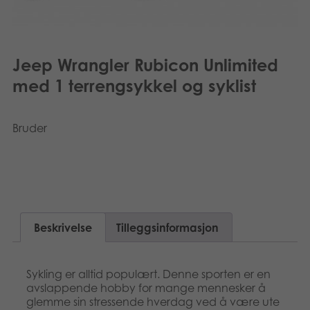
Dansk
Bøker
Svenska
Applikasjoner
Jeep Wrangler Rubicon Unlimited
med 1 terrengsykkel og syklist
Arkiverte produkter
Bruder
Beskrivelse
Tilleggsinformasjon
Sykling er alltid populært. Denne sporten er en
avslappende hobby for mange mennesker å
glemme sin stressende hverdag ved å være ute