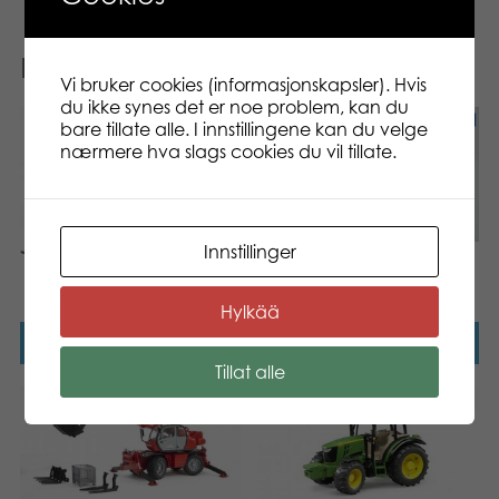
Relaterte produkter
Vi bruker cookies (informasjonskapsler). Hvis
du ikke synes det er noe problem, kan du
bare tillate alle. I innstillingene kan du velge
nærmere hva slags cookies du vil tillate.
JLG 2505 teleskoplaster
Innstillinger
Claas Jaguar 900
felthakker
Hylkää
Les mer
Les mer
Tillat alle