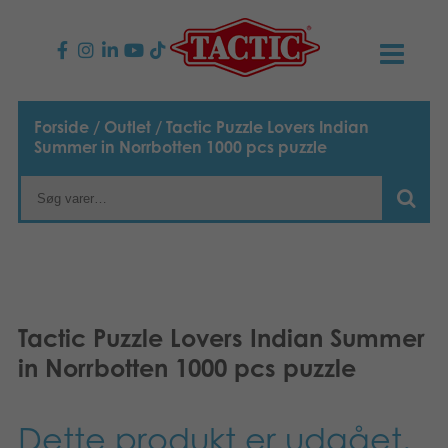
PRODUKTER
Forside
/
Outlet
/ Tactic Puzzle Lovers Indian
Summer in Norrbotten 1000 pcs puzzle
Børnespil
NYHEDER
Familiespil
TACTIC
Voksenspil
Etisk kodeks
KONTAKTER
Udendørs spil
Ansvarlighed
Kontakt os
B2B-SHOP
Tactic Puzzle Lovers Indian Summer
in Norrbotten 1000 pcs puzzle
Puslespil
Vores historie
Links
Dansk
Legetøj
English
Media
Dette produkt er udgået.