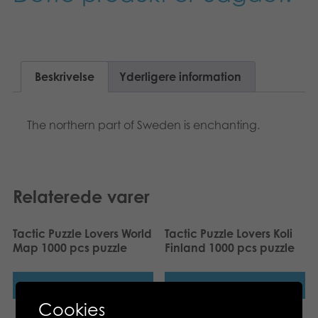
Suomi
Bøger
Nederlands
Applikationer
Beskrivelse
Yderligere information
Français
Arkiverede produkter
Norsk
The northern part of Sweden is enchanting.
Polski
Svenska
Relaterede varer
Deutsch
Tactic Puzzle Lovers World
Tactic Puzzle Lovers Koli
Map 1000 pcs puzzle
Finland 1000 pcs puzzle
Læs mere
Læs mere
Cookies