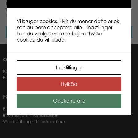
Tactic Puzzle Lovers
Tactic Puzzle Lovers
Neuschwanstein Castle
Cinque Terre Italy 1000
1000 pcs puzzle
pcs puzzle
Vi bruger cookies. Hvis du mener dette er ok,
kan du bare acceptere alle. I indstillinger
Læs mere
Læs mere
kan du vælge mere detaljeret hvilke
cookies, du vil tillade.
OM OS
Indstillinger
Kontakter
Forhandlere
Hylkää
FOR VORES FORHANDLERE
Godkend alle
Bliv forhandler
Information til forhandlere
Webbutik login til forhandlere