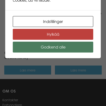
cookies, du vil tillade.
Indstillinger
CollectA Triceratops L toy
Hylkää
Godkend alle
CollectA Reticulated
Giraffe XL toy
Læs mere
Læs mere
OM OS
Kontakter
Forhandlere