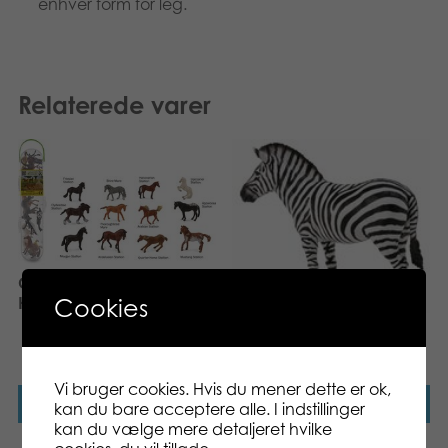
enhver form for leg.
Relaterede varer
CollectA Box of Mini
Cookies
Horses in tube toy
CollectA Common Zebra
L toy
Vi bruger cookies. Hvis du mener dette er ok,
Læs mere
Læs mere
kan du bare acceptere alle. I indstillinger
kan du vælge mere detaljeret hvilke