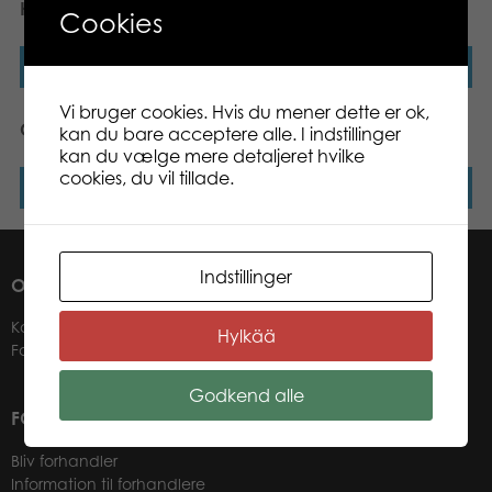
Horses in tube toy
Howling M toy
Cookies
Læs mere
Læs mere
Vi bruger cookies. Hvis du mener dette er ok,
CollectA Smilodon XL toy
CollectA Triceratops L toy
kan du bare acceptere alle. I indstillinger
kan du vælge mere detaljeret hvilke
cookies, du vil tillade.
Læs mere
Læs mere
Indstillinger
OM OS
Kontakter
Hylkää
Forhandlere
Godkend alle
FOR VORES FORHANDLERE
Bliv forhandler
Information til forhandlere