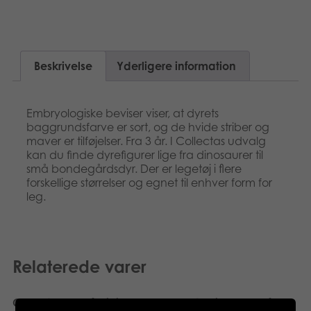
Svenska
Bøger
Applikationer
Beskrivelse
Yderligere information
Arkiverede produkter
Embryologiske beviser viser, at dyrets
baggrundsfarve er sort, og de hvide striber og
maver er tilføjelser. Fra 3 år. I Collectas udvalg
kan du finde dyrefigurer lige fra dinosaurer til
små bondegårdsdyr. Der er legetøj i flere
forskellige størrelser og egnet til enhver form for
leg.
Relaterede varer
CollectA Box of Mini
CollectA Timber Wolf