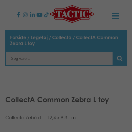
PRODUKTER
Forside
/
Legetøj
/
Collecta
/ CollectA Common
Zebra L toy
Børnespil
NYHEDER
Familiespil
TACTIC
Voksenspil
Etisk kodeks
KONTAKTER
Udendørs spil
Ansvarlighed
Kontakt os
B2B-SHOP
CollectA Common Zebra L toy
Puslespil
Vores historie
Links
Dansk
Collecta Zebra L – 12,4 x 9,3 cm.
Legetøj
Suomi
Media