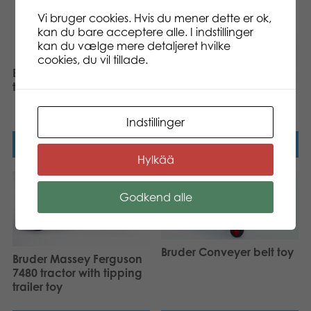
Vi bruger cookies. Hvis du mener dette er ok,
kan du bare acceptere alle. I indstillinger
kan du vælge mere detaljeret hvilke
cookies, du vil tillade.
Bruder CAT Compact
track loader toy
Bruder Claas Nectis 267 F
tractor toy
Indstillinger
Læs mere
Læs mere
Hylkää
Godkend alle
Bruder Conveyer belt toy
Bruder Massey Ferguson
7480 tractor with tipping
trailer toy