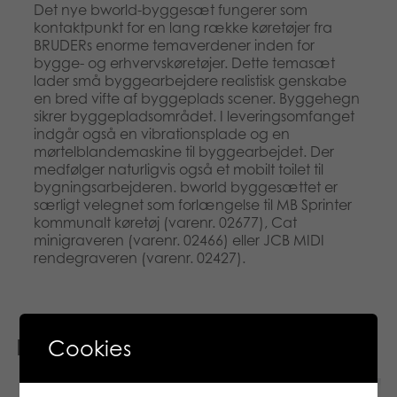
Det nye bworld-byggesæt fungerer som
kontaktpunkt for en lang række køretøjer fra
BRUDERs enorme temaverdener inden for
bygge- og erhvervskøretøjer. Dette temasæt
lader små byggearbejdere realistisk genskabe
en bred vifte af byggeplads scener. Byggehegn
sikrer byggepladsområdet. I leveringsomfanget
indgår også en vibrationsplade og en
mørtelblandemaskine til byggearbejdet. Der
medfølger naturligvis også et mobilt toilet til
bygningsarbejderen. bworld byggesættet er
særligt velegnet som forlængelse til MB Sprinter
kommunalt køretøj (varenr. 02677), Cat
minigraveren (varenr. 02466) eller JCB MIDI
rendegraveren (varenr. 02427).
Relaterede varer
Cookies