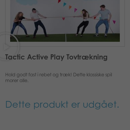
Suomi
Bøger
Nederlands
Applikationer
Français
Arkiverede produkter
Norsk
Tactic Active Play Tovtrækning
Polski
Svenska
Hold godt fast i rebet og træk! Dette klassiske spil
morer alle.
Dette produkt er udgået.