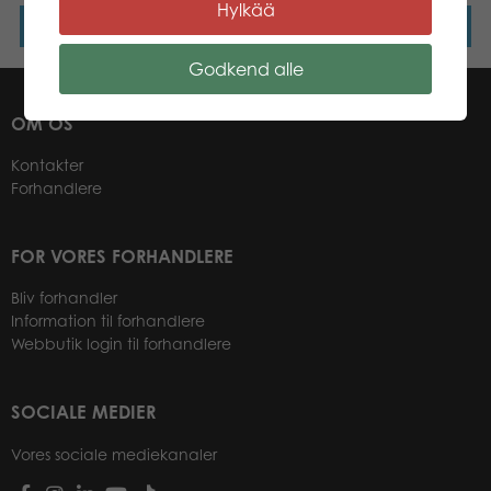
Hylkää
Læs mere
Læs mere
Godkend alle
OM OS
Kontakter
Forhandlere
FOR VORES FORHANDLERE
Bliv forhandler
Information til forhandlere
Webbutik login til forhandlere
SOCIALE MEDIER
Vores sociale mediekanaler