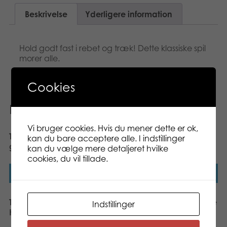
Beskrivelse
Yderligere information
Hold godt fast i rebet og træk! Dette klassiske spil
morer alle.
Cookies
Relaterede varer
Vi bruger cookies. Hvis du mener dette er ok,
Tactic XL Yatzy throwing
Tactic Active Play
kan du bare acceptere alle. I indstillinger
game
Zlamball
kan du vælge mere detaljeret hvilke
cookies, du vil tillade.
Læs mere
Læs mere
Tactic Active Play
Tactic Top Magic Thimble
Indstillinger
Kendama
Tricks