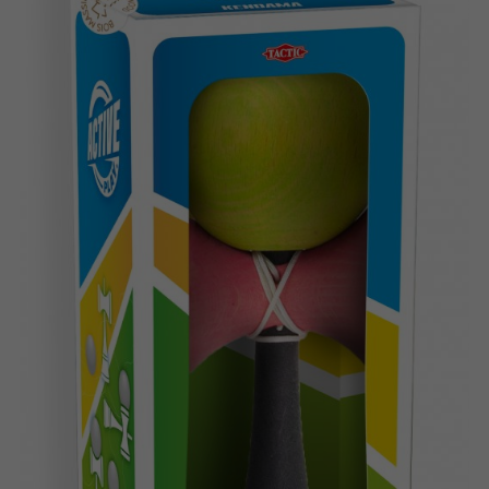
Suomi
Bøger
Nederlands
Applikationer
Français
Arkiverede produkter
Norsk
Polski
Svenska