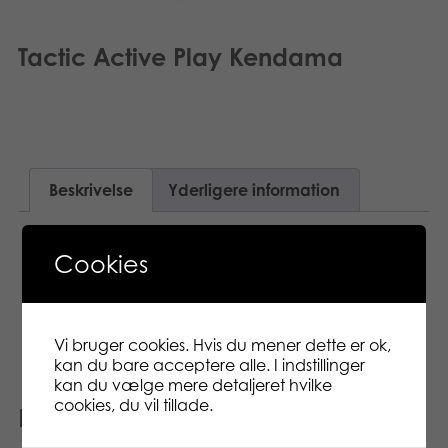
Tactic Active Play Kendama
Beskrivelse
Yderligere information
Har du prøvet Kendama før? Denne originale
Cookies
japanske sensation er en herlig udfordring, og
du kan lære alle mulige nye tricks. Lær dem alle
og imponer dine venner!
Vi bruger cookies. Hvis du mener dette er ok,
kan du bare acceptere alle. I indstillinger
kan du vælge mere detaljeret hvilke
cookies, du vil tillade.
Relaterede varer