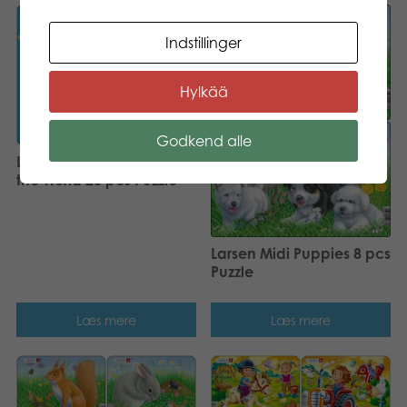
Indstillinger
Hylkää
Godkend alle
Larsen Maxi Animals of
the World 28 pcs Puzzle
Larsen Midi Puppies 8 pcs
Puzzle
Læs mere
Læs mere