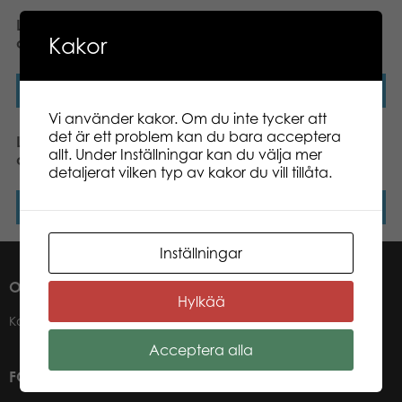
Lumo Stars Wolf Susi
Lumo Stars Pony Reino
Kakor
classic plush
classic plush
Läs mer
Läs mer
Vi använder kakor. Om du inte tycker att
det är ett problem kan du bara acceptera
Lumo Stars Lynx Lynx
Lumo Stars Bear Otso
allt. Under Inställningar kan du välja mer
classic plush
classic plush
detaljerat vilken typ av kakor du vill tillåta.
Läs mer
Läs mer
Inställningar
OM OSS
Hylkää
Kontakter
Acceptera alla
FÖR VÅRA ÅTERFÖRSÄLJARE