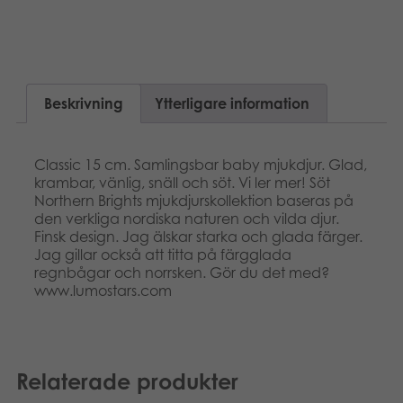
Suomi
Böcker
Dansk
Arkiverade produkter
Nederlands
Beskrivning
Ytterligare information
Applikationer
Français
Classic 15 cm. Samlingsbar baby mjukdjur. Glad,
Norsk
krambar, vänlig, snäll och söt. Vi ler mer! Söt
Northern Brights mjukdjurskollektion baseras på
den verkliga nordiska naturen och vilda djur.
Polski
Finsk design. Jag älskar starka och glada färger.
Jag gillar också att titta på färgglada
regnbågar och norrsken. Gör du det med?
www.lumostars.com
Relaterade produkter