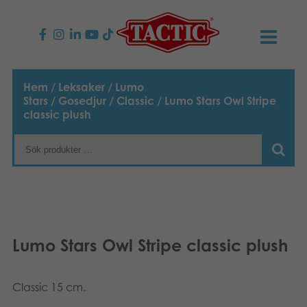
PRODUKTER
Hem
/
Leksaker
/
Lumo
Stars
/
Gosedjur
/
Classic
/ Lumo Stars Owl Stripe
Barnspel
NYHETER
classic plush
Familjespel
TACTIC
Vuxenspel
Uppförandekod
KONTAKTER
Utomhus spel
Ansvar
Kontakta oss
B2B-SHOP
Lumo Stars Owl Stripe classic plush
Göra en reklamation
Pussel
Vår berättelse
Länkar och sidor
Svenska
Leksaker
Classic 15 cm.
English
Media