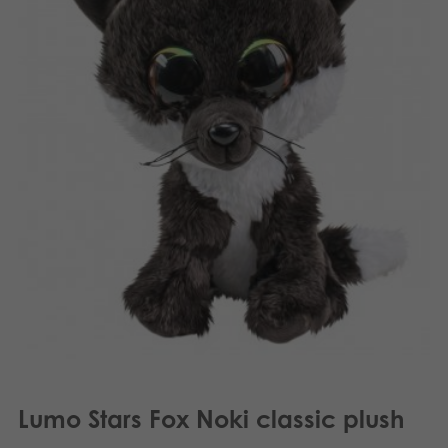
Suomi
Böcker
Dansk
Arkiverade produkter
Nederlands
Applikationer
Français
Norsk
Polski
Lumo Stars Fox Noki classic plush