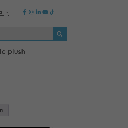
a
ic plush
on