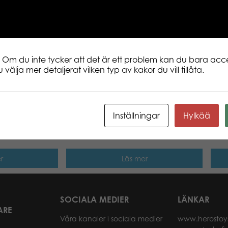
Classic 15 cm. Samlingsbar baby mjukdj
snäll och söt. Vi ler mer! Söt Northern Br
baseras på den verkliga nordiska nature
design. Vilken är din favoritlåt? Om du
tillsammans! www.lumostars.com
 Om du inte tycker att det är ett problem kan du bara acce
 välja mer detaljerat vilken typ av kakor du vill tillåta.
Inställningar
Hylkää
n Cat classic
Lumo Stars Fox Noki classic plush
Lumo
r
Läs mer
SOCIALA MEDIER
LÄNKAR
ARE
Våra kanaler i sociala medier
www.herostoy