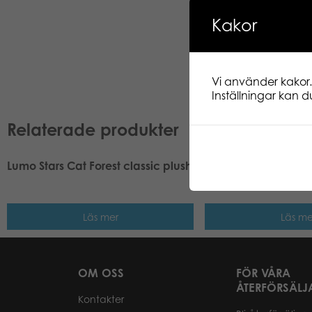
Kakor
Vi använder kakor.
Inställningar kan du
Relaterade produkter
Lumo Stars Cat Forest classic plush
Lumo Stars Hallowee
plush
Läs mer
Läs me
OM OSS
FÖR VÅRA
ÅTERFÖRSÄLJ
Kontakter