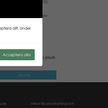
ur. Glad, krambar, vänlig,
ights mjukdjurskollektion
n och vilda djur. Finsk
 berättar kan vi sjunga den
ptera allt. Under
Acceptera alla
 Stars Bear Otso classic plush
Läs mer
s.de
Villkor för användning och