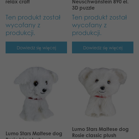
relax craft
Neuschwanstein 890 el.
Dansk
Aplikacje
3D puzzle
Ten produkt został
Ten produkt został
Nederlands
wycofany z
wycofany z
Français
produkcji.
produkcji.
Norsk
Dowiedz się więcej
Dowiedz się więcej
Svenska
Deutsch
Lumo Stars Maltese dog
Lumo Stars Maltese dog
Rosie classic plush