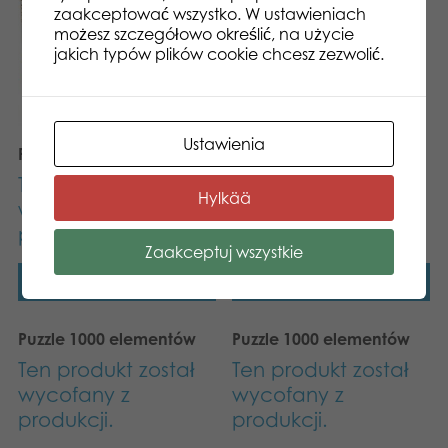
zaakceptować wszystko. W ustawieniach
możesz szczegółowo określić, na użycie
jakich typów plików cookie chcesz zezwolić.
Ustawienia
Puzzle 1000 elementów
Ten produkt został
Ten produkt został
Hylkää
wycofany z
wycofany z
produkcji.
produkcji.
Zaakceptuj wszystkie
Dowiedz się więcej
Dowiedz się więcej
Puzzle 1000 elementów
Puzzle 1000 elementów
Ten produkt został
Ten produkt został
wycofany z
wycofany z
produkcji.
produkcji.