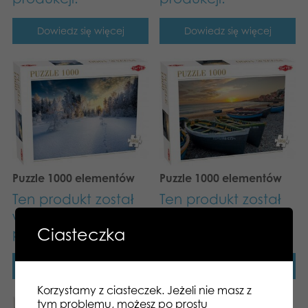
Dowiedz się więcej
Dowiedz się więcej
Puzzle 1000 elementów
Puzzle 1000 elementów
Ten produkt został
Ten produkt został
wycofany z
wycofany z
Ciasteczka
produkcji.
produkcji.
Dowiedz się więcej
Dowiedz się więcej
Korzystamy z ciasteczek. Jeżeli nie masz z
tym problemu, możesz po prostu
Puzzle 1000 elementów