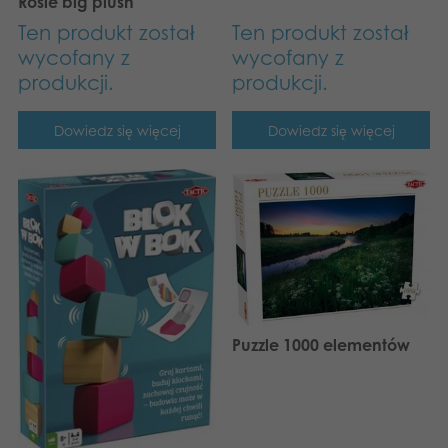
Rosie big plush
Ten produkt został
Ten produkt został
wycofany z
wycofany z
produkcji.
produkcji.
Dowiedz się więcej
Dowiedz się więcej
Puzzle 1000 elementów