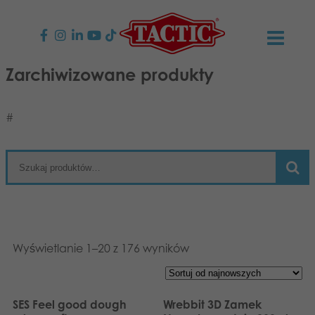
Zarchiwizowane produkty
PRODUKTY
Gry dla dzieci
AKTUALNOŚCI
#
Gry rodzinne
TACTIC
Gry dla dorosłych
Zasady postępowania
KONTAKT
Gry plenerowe
Odpowiedzialność
Napisz do nas
Polski
Wyświetlanie 1–20 z 176 wyników
Puzzle
English
Nasza historia
Strony internetowe
Suomi
Zabawki
Media
SES Feel good dough
Wrebbit 3D Zamek