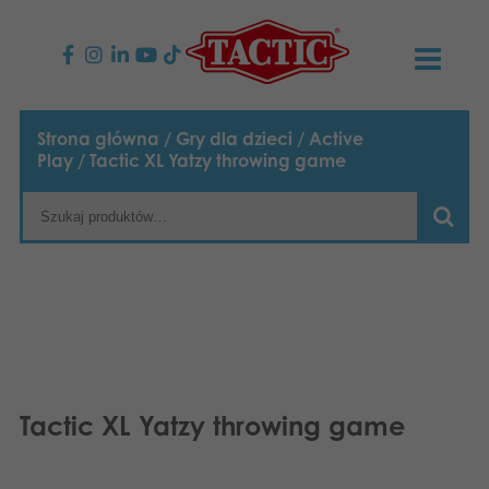
PRODUKTY
Strona główna
/
Gry dla dzieci
/
Active
Play
/ Tactic XL Yatzy throwing game
Gry dla dzieci
AKTUALNOŚCI
Gry rodzinne
TACTIC
Gry dla dorosłych
Zasady postępowania
KONTAKT
Gry plenerowe
Odpowiedzialność
Napisz do nas
Polski
Puzzle
English
Nasza historia
Strony internetowe
Tactic XL Yatzy throwing game
Suomi
Zabawki
Media