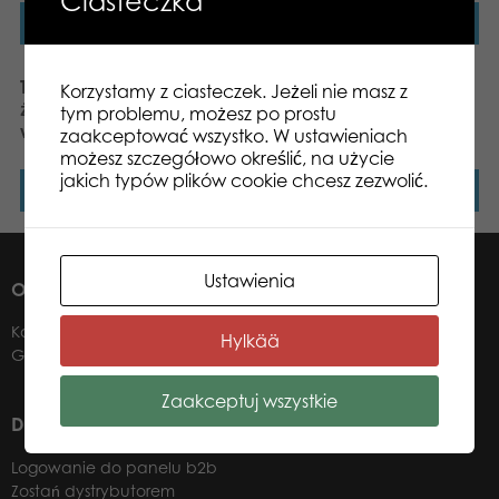
Ciasteczka
Dowiedz się więcej
Dowiedz się więcej
Tactic Poker Pro 200
Tactic Trendy Yatzy z
Korzystamy z ciasteczek. Jeżeli nie masz z
żetonów (w aluminiowej
drewnianymi kostkami i
tym problemu, możesz po prostu
walizce)
ołówkiem
zaakceptować wszystko. W ustawieniach
możesz szczegółowo określić, na użycie
jakich typów plików cookie chcesz zezwolić.
Dowiedz się więcej
Dowiedz się więcej
Ustawienia
O NAS
Kontakt
Hylkää
Gdzie kupić?
Zaakceptuj wszystkie
DLA NASZYCH DYSTRYBUTORÓW
Logowanie do panelu b2b
Zostań dystrybutorem