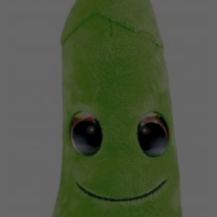
Dansk
Aplikacje
Nederlands
Français
Norsk
Svenska
Deutsch