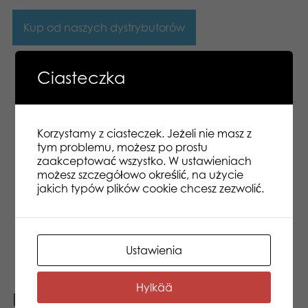
Kup od naszych dystrybutorów
Ciasteczka
Opis
Informacje dodatkowe
Korzystamy z ciasteczek. Jeżeli nie masz z
Classic 15 cm. Pluszowe zwierzątko do
tym problemu, możesz po prostu
kolekcjonowania. Szczęśliwa, przytulna,
zaakceptować wszystko. W ustawieniach
przyjazna, miła i urocza. Uśmiechamy się więcej!
możesz szczegółowo określić, na użycie
Urocza kolekcja pluszów Northern Brights oparta
jakich typów plików cookie chcesz zezwolić.
jest na prawdziwej nordyckiej naturze i dzikiej
przyrodzie. Czysty fiński design. Może jestem
mały, ale zawsze będę cię uszczęśliwiać, będąc
zabawnym i wywołując uśmiech.
Ustawienia
Hylkää
Podobne produkty