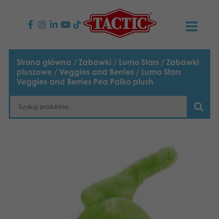
PRODUKTY
Strona główna
/
Zabawki
/
Lumo Stars
/
Zabawki
pluszowe
/
Veggies and Berries
/ Lumo Stars
Gry dla dzieci
AKTUALNOŚCI
Veggies and Berries Pea Palko plush
Gry rodzinne
TACTIC
Gry dla dorosłych
Zasady postępowania
KONTAKT
Gry plenerowe
Odpowiedzialność
Napisz do nas
Polski
Puzzle
English
Nasza historia
Strony internetowe
Suomi
Zabawki
Media