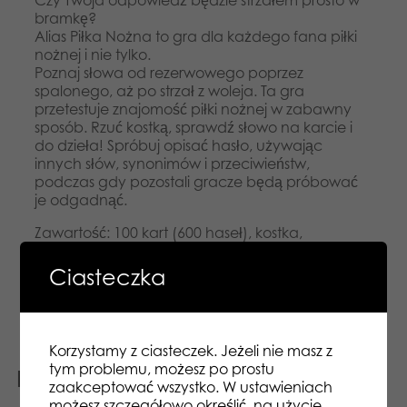
Czy Twoja odpowiedź będzie strzałem prosto w
bramkę?
Alias Piłka Nożna to gra dla każdego fana piłki
nożnej i nie tylko.
Poznaj słowa od rezerwowego poprzez
spalonego, aż po strzał z woleja. Ta gra
przetestuje znajomość piłki nożnej w zabawny
sposób. Rzuć kostką, sprawdź słowo na karcie i
do dzieła! Spróbuj opisać hasło, używając
innych słów, synonimów i przeciwieństw,
podczas gdy pozostali gracze będą próbować
je odgadnąć.
Zawartość: 100 kart (600 haseł), kostka,
instrukcja.
Średni czas gry: 10 minut.
Ciasteczka
Gra dla 3 i więcej graczy w wieku 10+ lat.
Korzystamy z ciasteczek. Jeżeli nie masz z
tym problemu, możesz po prostu
Podobne produkty
zaakceptować wszystko. W ustawieniach
możesz szczegółowo określić, na użycie