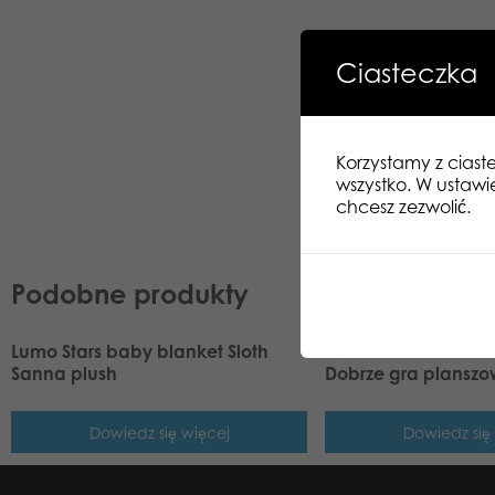
Ciasteczka
Korzystamy z ciast
wszystko. W ustawi
chcesz zezwolić.
Podobne produkty
Lumo Stars baby blanket Sloth
Gamestorm Gift Gam
Sanna plush
Dobrze gra plansz
Dowiedz się więcej
Dowiedz się