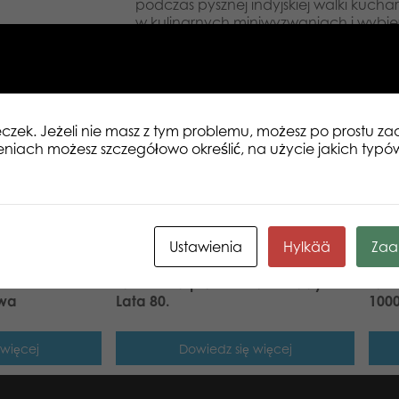
podczas pysznej indyjskiej walki kucha
w kulinarnych miniwyzwaniach i wybierz
Wykorzystaj je do stworzenia niezapo
jak najwięcej punków i wygraj!
Zawartość: 70 kart składników, 70 kart 
plansza punktacji, 4 figurki MasterCh
podstawki, 4 kartonowe talerze, 12 żet
podstawka, 1 karta obrusu, 1 notes.
eczek. Jeżeli nie masz z tym problemu, możesz po prostu 
Gra dla 3-4 graczy w wieku 14+.
eniach możesz szczegółowo określić, na użycie jakich typó
Ustawienia
Hylkää
Zaa
e Źle to
Tactic Gra planszowa Dekady
Tact
owa
Lata 80.
1000
 więcej
Dowiedz się więcej