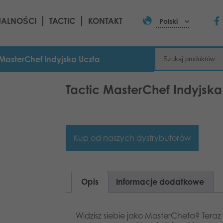
UALNOŚCI
TACTIC
KONTAKT
Polski
 MasterChef Indyjska Uczta
Tactic MasterChef Indyjska
Kup od naszych dystrybutorów
Opis
Informacje dodatkowe
Widzisz siebie jako MasterChefa? Tera