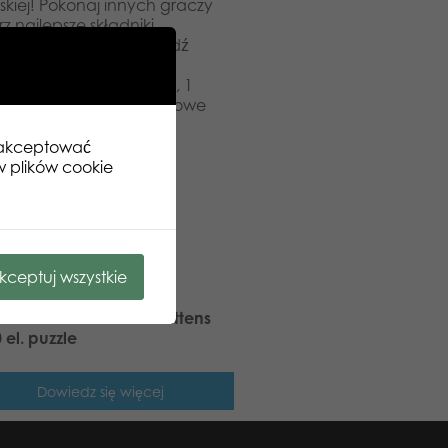
rskiej! Pokonaj innych graczy
 najlepsze składniki.
mnianego dania, zdobądź
minigier, 10 kart wyzwań, 1
ef w fartuchach + kartonowe
onów punktacji, 1
zaakceptować
w plików cookie
kceptuj wszystkie
ic Puzzle Lovers Cute Kittens
 el. puzzle
Dowiedz się więcej