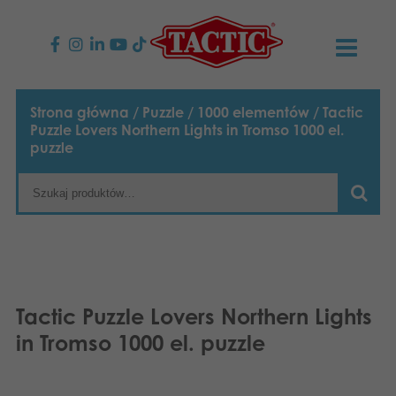
PRODUKTY
Strona główna
/
Puzzle
/
1000 elementów
/ Tactic
Puzzle Lovers Northern Lights in Tromso 1000 el.
Gry dla dzieci
AKTUALNOŚCI
puzzle
Gry rodzinne
TACTIC
Gry dla dorosłych
Zasady postępowania
KONTAKT
Gry plenerowe
Odpowiedzialność
Napisz do nas
Polski
Tactic Puzzle Lovers Northern Lights
Puzzle
English
Nasza historia
Strony internetowe
in Tromso 1000 el. puzzle
Suomi
Zabawki
Media