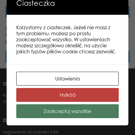
Ciasteczka
Dowiedz się więcej
Dowiedz się więcej
Korzystamy z ciasteczek. Jeżeli nie masz z
Tactic Puzzle Lovers
Tactic Puzzle Lovers
tym problemu, możesz po prostu
Puppy Pugs 1000 el.
Italian Countryside 1000
zaakceptować wszystko. W ustawieniach
puzzle
el. puzzle
możesz szczegółowo określić, na użycie
jakich typów plików cookie chcesz zezwolić.
Dowiedz się więcej
Dowiedz się więcej
Ustawienia
O NAS
Hylkää
Kontakt
Gdzie kupić?
Zaakceptuj wszystkie
DLA NASZYCH DYSTRYBUTORÓW
Logowanie do panelu b2b