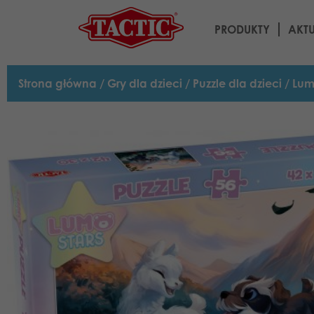
PRODUKTY
AKT
Strona główna
/
Gry dla dzieci
/
Puzzle dla dzieci
/ Lum