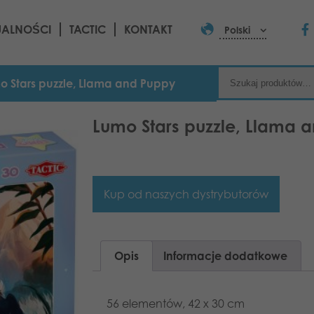
UALNOŚCI
TACTIC
KONTAKT
Polski
o Stars puzzle, Llama and Puppy
Lumo Stars puzzle, Llama 
Kup od naszych dystrybutorów
Opis
Informacje dodatkowe
56 elementów, 42 x 30 cm