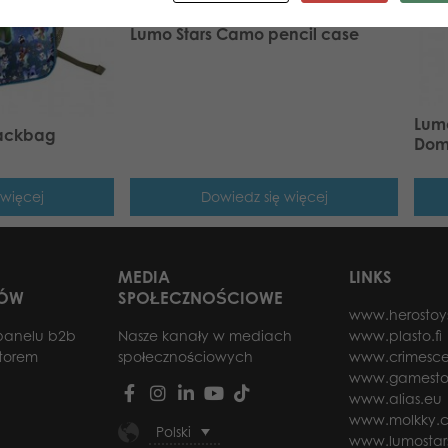
Lumo Stars Camo pencil case
Lumo
Backbag
Dom
 więcej
Dowiedz się więcej
MEDIA
LINKS
RÓW
SPOŁECZNOŚCIOWE
www.herostoy
panelu b2b
Nasze kanały w mediach
www.plasto.fi
utorem
społecznościowych
www.crimesce
www.gamesto
www.alias.eu
www.molkky.
Polski
www.lumostar