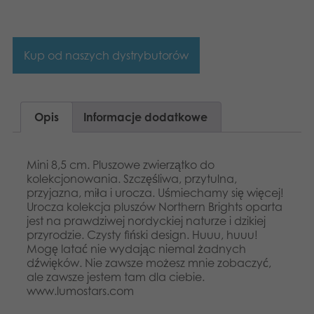
Dansk
Aplikacje
Nederlands
Kup od naszych dystrybutorów
Français
Norsk
Opis
Informacje dodatkowe
Svenska
Mini 8,5 cm. Pluszowe zwierzątko do
kolekcjonowania. Szczęśliwa, przytulna,
przyjazna, miła i urocza. Uśmiechamy się więcej!
Urocza kolekcja pluszów Northern Brights oparta
jest na prawdziwej nordyckiej naturze i dzikiej
przyrodzie. Czysty fiński design. Huuu, huuu!
Mogę latać nie wydając niemal żadnych
dźwięków. Nie zawsze możesz mnie zobaczyć,
ale zawsze jestem tam dla ciebie.
www.lumostars.com