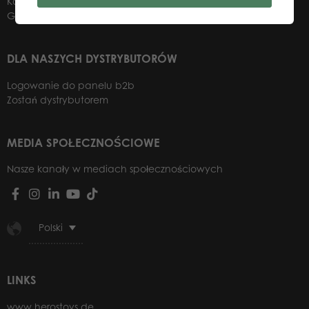
Kontakt
Gdzie kupić?
DLA NASZYCH DYSTRYBUTORÓW
Logowanie do panelu b2b
Zostań dystrybutorem
MEDIA SPOŁECZNOŚCIOWE
Nasze kanały w mediach społecznościowych
Polski
LINKS
www.herostoys.de