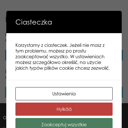
Podobne produkty
Ciasteczka
Lumo Stars Beaver Pörri
Lumo Stars Dragonfly
classic plush
Drago classic plush
Korzystamy z ciasteczek. Jeżeli nie masz z
tym problemu, możesz po prostu
Dowiedz się więcej
Dowiedz się więcej
zaakceptować wszystko. W ustawieniach
możesz szczegółowo określić, na użycie
jakich typów plików cookie chcesz zezwolić.
Lumo Stars Cat Peach
Lumo Stars Wolf Woody
mini plush
mini plush
Dowiedz się więcej
Dowiedz się więcej
Ustawienia
Hylkää
O NAS
Zaakceptuj wszystkie