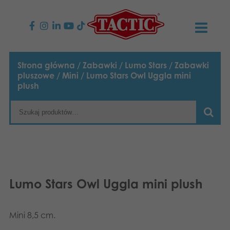
PRODUKTY
Strona główna
/
Zabawki
/
Lumo Stars
/
Zabawki
pluszowe
/
Mini
/ Lumo Stars Owl Uggla mini
Gry dla dzieci
AKTUALNOŚCI
plush
Gry rodzinne
TACTIC
Gry dla dorosłych
Zasady postępowania
KONTAKT
Gry plenerowe
Odpowiedzialność
Napisz do nas
Polski
Lumo Stars Owl Uggla mini plush
Puzzle
English
Nasza historia
Strony internetowe
Suomi
Zabawki
Mini 8,5 cm.
Media